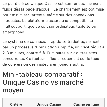
Le point clé de Unique Casino est son fonctionnement
fluide dès la page d’accueil. Le chargement est optimisé
pour minimiser l’attente, même sur des connexions
modestes. La plateforme assure une compatibilité
multisupport, que ce soit sur ordinateur, tablette ou
smartphone.
Le système de connexion rapide se traduit également
par un processus d’inscription simplifié, souvent réduit à
2-3 minutes, contre 5 à 10 minutes sur d’autres sites
concurrents. Ce facteur influe directement sur le taux
de conversion des visiteurs en joueurs actifs.
Mini-tableau comparatif :
Unique Casino vs marché
moyen
Critère
Unique Casino
Casino en ligne