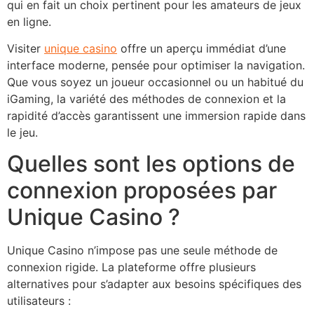
qui en fait un choix pertinent pour les amateurs de jeux
en ligne.
Visiter
unique casino
offre un aperçu immédiat d’une
interface moderne, pensée pour optimiser la navigation.
Que vous soyez un joueur occasionnel ou un habitué du
iGaming, la variété des méthodes de connexion et la
rapidité d’accès garantissent une immersion rapide dans
le jeu.
Quelles sont les options de
connexion proposées par
Unique Casino ?
Unique Casino n’impose pas une seule méthode de
connexion rigide. La plateforme offre plusieurs
alternatives pour s’adapter aux besoins spécifiques des
utilisateurs :