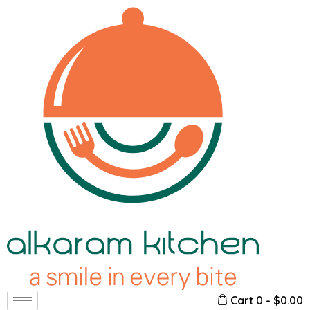
Cart
0
-
$
0.00