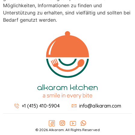
Möglichkeiten, Informationen zu finden und
Unterstützung zu erhalten, sind vielfältig und sollten bei
Bedarf genutzt werden.
+1 (415) 410-5904
info@alkaram.com
© 2026 Alkaram. All Rights Reserved