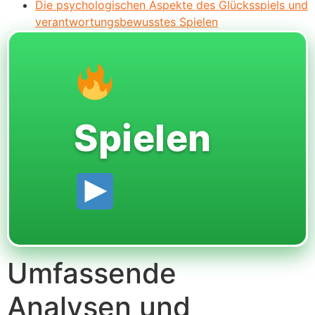
Die psychologischen Aspekte des Glücksspiels und
verantwortungsbewusstes Spielen
Spielen
Umfassende
Analysen und