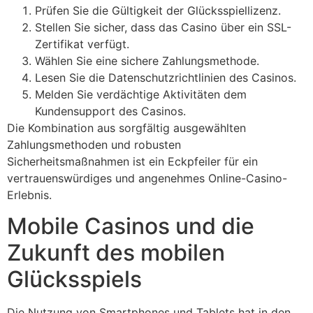
Prüfen Sie die Gültigkeit der Glücksspiellizenz.
Stellen Sie sicher, dass das Casino über ein SSL-
Zertifikat verfügt.
Wählen Sie eine sichere Zahlungsmethode.
Lesen Sie die Datenschutzrichtlinien des Casinos.
Melden Sie verdächtige Aktivitäten dem
Kundensupport des Casinos.
Die Kombination aus sorgfältig ausgewählten
Zahlungsmethoden und robusten
Sicherheitsmaßnahmen ist ein Eckpfeiler für ein
vertrauenswürdiges und angenehmes Online-Casino-
Erlebnis.
Mobile Casinos und die
Zukunft des mobilen
Glücksspiels
Die Nutzung von Smartphones und Tablets hat in den