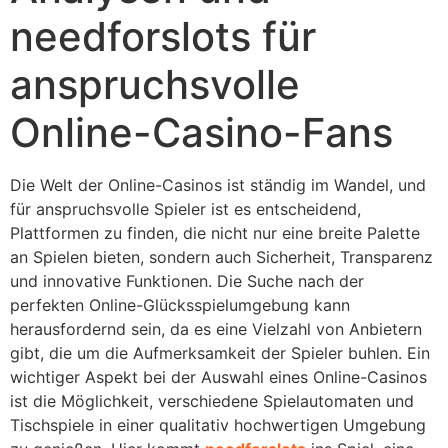
needforslots für
anspruchsvolle
Online-Casino-Fans
Die Welt der Online-Casinos ist ständig im Wandel, und
für anspruchsvolle Spieler ist es entscheidend,
Plattformen zu finden, die nicht nur eine breite Palette
an Spielen bieten, sondern auch Sicherheit, Transparenz
und innovative Funktionen. Die Suche nach der
perfekten Online-Glücksspielumgebung kann
herausfordernd sein, da es eine Vielzahl von Anbietern
gibt, die um die Aufmerksamkeit der Spieler buhlen. Ein
wichtiger Aspekt bei der Auswahl eines Online-Casinos
ist die Möglichkeit, verschiedene Spielautomaten und
Tischspiele in einer qualitativ hochwertigen Umgebung