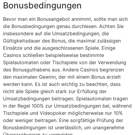
Bonusbedingungen
Bevor man ein Bonusangebot annimmt, sollte man sich
die Bonusbedingungen genau durchlesen. Achten Sie
insbesondere auf die Umsatzbedingungen, die
Gültigkeitsdauer des Bonus, die maximal zulässigen
Einsätze und die ausgeschlossenen Spiele. Einige
Casinos schließen beispielsweise bestimmte
Spielautomaten oder Tischspiele von der Verwendung
des Bonusguthabens aus. Andere Casinos begrenzen
den maximalen Gewinn, der mit einem Bonus erzielt
werden kann. Es ist auch wichtig zu beachten, dass
nicht alle Spiele gleich stark zur Erfüllung der
Umsatzbedingungen beitragen. Spielautomaten tragen
in der Regel 100% zur Umsatzbedingungen bei, während
Tischspiele und Videopoker möglicherweise nur 10%
oder weniger beitragen. Eine sorgfältige Prüfung der
Bonusbedingungen ist unerlässlich, um unangenehme
Überraschungen zu vermeiden.