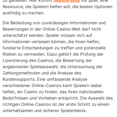
zu genießen. Hier kommt
needforslots
ins Spiel, eine
Ressource, die Spielern helfen soll, die besten Optionen
ausfindig zu machen.
Die Bedeutung von zuverlässigen Informationen und
Bewertungen in der Online-Casino-Welt darf nicht
unterschätzt werden. Spieler müssen sich auf
Informationen verlassen können, die ihnen helfen,
fundierte Entscheidungen zu treffen und potenzielle
Risiken zu vermeiden. Dazu gehört die Prüfung der
Lizenzierung des Casinos, die Bewertung der
angebotenen Spieleauswahl, die Untersuchung der
Zahlungsmethoden und die Analyse des
Kundensupports. Eine umfassende Analyse
verschiedener Online-Casinos kann Spielern dabei
helfen, ein Casino zu finden, das ihren individuellen
Bedürfnissen und Vorlieben entspricht. Die Auswahl des
richtigen Online-Casinos ist der erste Schritt zu einem
unterhaltsamen und sicheren Spielerlebnis.