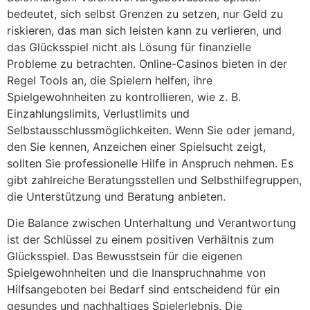
bedeutet, sich selbst Grenzen zu setzen, nur Geld zu
riskieren, das man sich leisten kann zu verlieren, und
das Glücksspiel nicht als Lösung für finanzielle
Probleme zu betrachten. Online-Casinos bieten in der
Regel Tools an, die Spielern helfen, ihre
Spielgewohnheiten zu kontrollieren, wie z. B.
Einzahlungslimits, Verlustlimits und
Selbstausschlussmöglichkeiten. Wenn Sie oder jemand,
den Sie kennen, Anzeichen einer Spielsucht zeigt,
sollten Sie professionelle Hilfe in Anspruch nehmen. Es
gibt zahlreiche Beratungsstellen und Selbsthilfegruppen,
die Unterstützung und Beratung anbieten.
Die Balance zwischen Unterhaltung und Verantwortung
ist der Schlüssel zu einem positiven Verhältnis zum
Glücksspiel. Das Bewusstsein für die eigenen
Spielgewohnheiten und die Inanspruchnahme von
Hilfsangeboten bei Bedarf sind entscheidend für ein
gesundes und nachhaltiges Spielerlebnis. Die