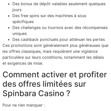
Des bonus de dépôt valables seulement quelques
jours
Des free spins sur des machines à sous
spécifiques
Des challenges ou tournois avec des récompenses
uniques
Des cashback ponctuels pour atténuer les pertes
Ces promotions sont généralement plus généreuses que
les offres classiques, mais requièrent une vigilance
particulière sur leurs conditions, notamment les délais
et exigences de mise.
Comment activer et profiter
des offres limitées sur
Spinbara Casino ?
Pour ne rien manquer :