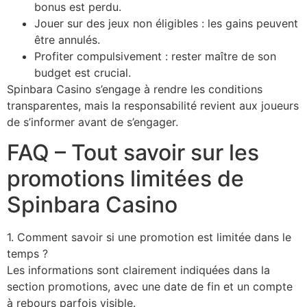
bonus est perdu.
Jouer sur des jeux non éligibles : les gains peuvent
être annulés.
Profiter compulsivement : rester maître de son
budget est crucial.
Spinbara Casino s’engage à rendre les conditions
transparentes, mais la responsabilité revient aux joueurs
de s’informer avant de s’engager.
FAQ – Tout savoir sur les
promotions limitées de
Spinbara Casino
1. Comment savoir si une promotion est limitée dans le
temps ?
Les informations sont clairement indiquées dans la
section promotions, avec une date de fin et un compte
à rebours parfois visible.