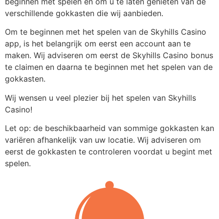
beginnen met spelen en om u te laten genieten van de
verschillende gokkasten die wij aanbieden.
Om te beginnen met het spelen van de Skyhills Casino
app, is het belangrijk om eerst een account aan te
maken. Wij adviseren om eerst de Skyhills Casino bonus
te claimen en daarna te beginnen met het spelen van de
gokkasten.
Wij wensen u veel plezier bij het spelen van Skyhills
Casino!
Let op: de beschikbaarheid van sommige gokkasten kan
variëren afhankelijk van uw locatie. Wij adviseren om
eerst de gokkasten te controleren voordat u begint met
spelen.