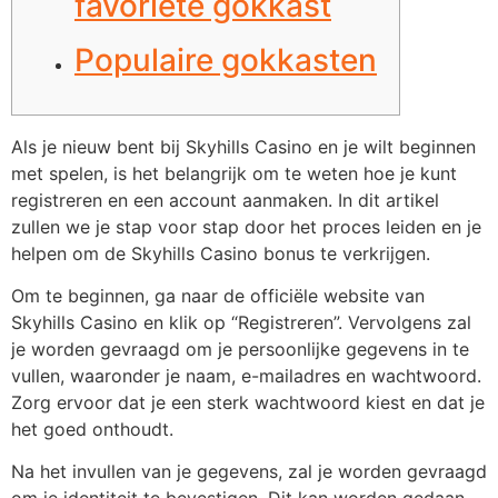
favoriete gokkast
Populaire gokkasten
Als je nieuw bent bij Skyhills Casino en je wilt beginnen
met spelen, is het belangrijk om te weten hoe je kunt
registreren en een account aanmaken. In dit artikel
zullen we je stap voor stap door het proces leiden en je
helpen om de Skyhills Casino bonus te verkrijgen.
Om te beginnen, ga naar de officiële website van
Skyhills Casino en klik op “Registreren”. Vervolgens zal
je worden gevraagd om je persoonlijke gegevens in te
vullen, waaronder je naam, e-mailadres en wachtwoord.
Zorg ervoor dat je een sterk wachtwoord kiest en dat je
het goed onthoudt.
Na het invullen van je gegevens, zal je worden gevraagd