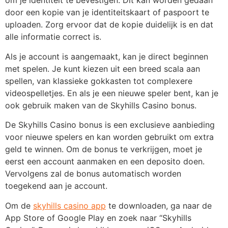
om je identiteit te bevestigen. Dit kan worden gedaan
door een kopie van je identiteitskaart of paspoort te
uploaden. Zorg ervoor dat de kopie duidelijk is en dat
alle informatie correct is.
Als je account is aangemaakt, kan je direct beginnen
met spelen. Je kunt kiezen uit een breed scala aan
spellen, van klassieke gokkasten tot complexere
videospelletjes. En als je een nieuwe speler bent, kan je
ook gebruik maken van de Skyhills Casino bonus.
De Skyhills Casino bonus is een exclusieve aanbieding
voor nieuwe spelers en kan worden gebruikt om extra
geld te winnen. Om de bonus te verkrijgen, moet je
eerst een account aanmaken en een deposito doen.
Vervolgens zal de bonus automatisch worden
toegekend aan je account.
Om de
skyhills casino app
te downloaden, ga naar de
App Store of Google Play en zoek naar “Skyhills