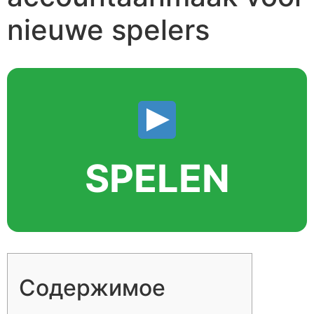
nieuwe spelers
SPELEN
Содержимое