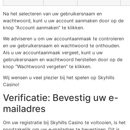
Na het selecteren van uw gebruikersnaam en
wachtwoord, kunt u uw account aanmaken door op de
knop “Account aanmaken” te klikken.
We adviseren u om uw accountaanmaak te controleren
en uw gebruikersnaam en wachtwoord te onthouden.
Als u uw accountaanmaak vergeet, kunt u uw
gebruikersnaam en wachtwoord herstellen door op de
knop “Wachtwoord vergeten” te klikken.
Wij wensen u veel plezier bij het spelen op Skyhills
Casino!
Verificatie: Bevestig uw e-
mailadres
Om uw registratie bij Skyhills Casino te voltooien, is het
noodzakelijk om uw e-mailadres te bevestigen. Dit is