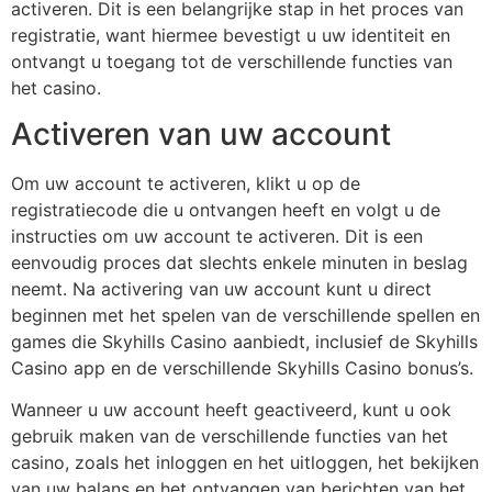
activeren. Dit is een belangrijke stap in het proces van
registratie, want hiermee bevestigt u uw identiteit en
ontvangt u toegang tot de verschillende functies van
het casino.
Activeren van uw account
Om uw account te activeren, klikt u op de
registratiecode die u ontvangen heeft en volgt u de
instructies om uw account te activeren. Dit is een
eenvoudig proces dat slechts enkele minuten in beslag
neemt. Na activering van uw account kunt u direct
beginnen met het spelen van de verschillende spellen en
games die Skyhills Casino aanbiedt, inclusief de Skyhills
Casino app en de verschillende Skyhills Casino bonus’s.
Wanneer u uw account heeft geactiveerd, kunt u ook
gebruik maken van de verschillende functies van het
casino, zoals het inloggen en het uitloggen, het bekijken
van uw balans en het ontvangen van berichten van het