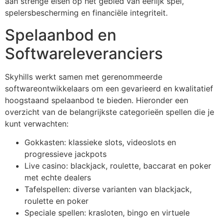
aan strenge eisen op het gebied van eerlijk spel,
spelersbescherming en financiële integriteit.
Spelaanbod en
Softwareleveranciers
Skyhills werkt samen met gerenommeerde
softwareontwikkelaars om een gevarieerd en kwalitatief
hoogstaand spelaanbod te bieden. Hieronder een
overzicht van de belangrijkste categorieën spellen die je
kunt verwachten:
Gokkasten: klassieke slots, videoslots en
progressieve jackpots
Live casino: blackjack, roulette, baccarat en poker
met echte dealers
Tafelspellen: diverse varianten van blackjack,
roulette en poker
Speciale spellen: krasloten, bingo en virtuele