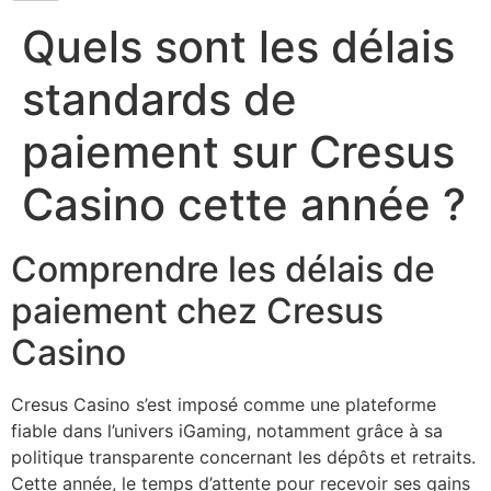
Quels sont les délais
standards de
paiement sur Cresus
Casino cette année ?
Comprendre les délais de
paiement chez Cresus
Casino
Cresus Casino s’est imposé comme une plateforme
fiable dans l’univers iGaming, notamment grâce à sa
politique transparente concernant les dépôts et retraits.
Cette année, le temps d’attente pour recevoir ses gains