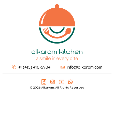
+1 (415) 410-5904
info@alkaram.com
© 2026 Alkaram. All Rights Reserved