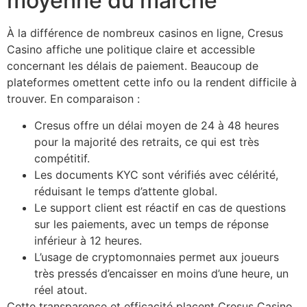
moyenne du marché
À la différence de nombreux casinos en ligne, Cresus
Casino affiche une politique claire et accessible
concernant les délais de paiement. Beaucoup de
plateformes omettent cette info ou la rendent difficile à
trouver. En comparaison :
Cresus offre un délai moyen de 24 à 48 heures
pour la majorité des retraits, ce qui est très
compétitif.
Les documents KYC sont vérifiés avec célérité,
réduisant le temps d’attente global.
Le support client est réactif en cas de questions
sur les paiements, avec un temps de réponse
inférieur à 12 heures.
L’usage de cryptomonnaies permet aux joueurs
très pressés d’encaisser en moins d’une heure, un
réel atout.
Cette transparence et efficacité placent Cresus Casino