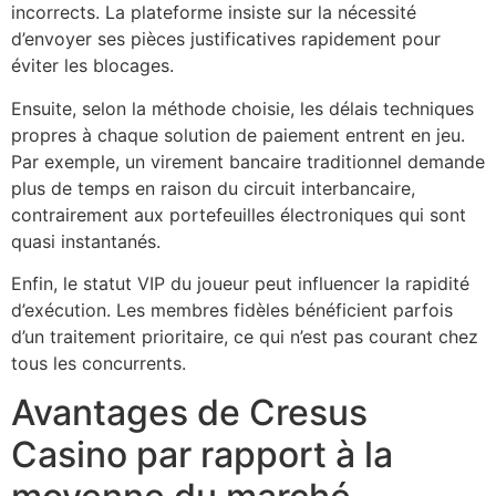
incorrects. La plateforme insiste sur la nécessité
d’envoyer ses pièces justificatives rapidement pour
éviter les blocages.
Ensuite, selon la méthode choisie, les délais techniques
propres à chaque solution de paiement entrent en jeu.
Par exemple, un virement bancaire traditionnel demande
plus de temps en raison du circuit interbancaire,
contrairement aux portefeuilles électroniques qui sont
quasi instantanés.
Enfin, le statut VIP du joueur peut influencer la rapidité
d’exécution. Les membres fidèles bénéficient parfois
d’un traitement prioritaire, ce qui n’est pas courant chez
tous les concurrents.
Avantages de Cresus
Casino par rapport à la