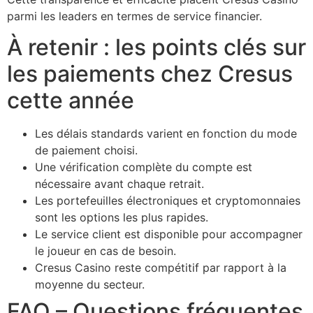
parmi les leaders en termes de service financier.
À retenir : les points clés sur
les paiements chez Cresus
cette année
Les délais standards varient en fonction du mode
de paiement choisi.
Une vérification complète du compte est
nécessaire avant chaque retrait.
Les portefeuilles électroniques et cryptomonnaies
sont les options les plus rapides.
Le service client est disponible pour accompagner
le joueur en cas de besoin.
Cresus Casino reste compétitif par rapport à la
moyenne du secteur.
FAQ – Questions fréquentes