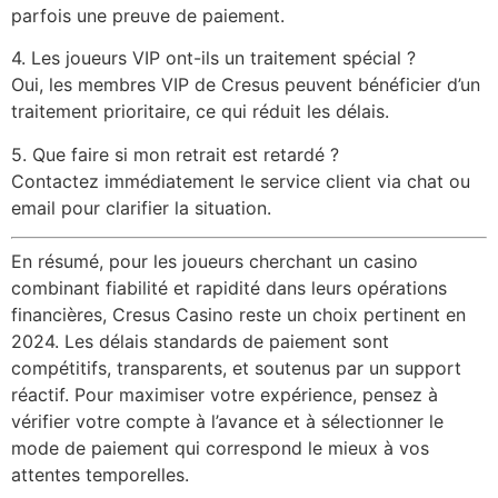
parfois une preuve de paiement.
4. Les joueurs VIP ont-ils un traitement spécial ?
Oui, les membres VIP de Cresus peuvent bénéficier d’un
traitement prioritaire, ce qui réduit les délais.
5. Que faire si mon retrait est retardé ?
Contactez immédiatement le service client via chat ou
email pour clarifier la situation.
En résumé, pour les joueurs cherchant un casino
combinant fiabilité et rapidité dans leurs opérations
financières, Cresus Casino reste un choix pertinent en
2024. Les délais standards de paiement sont
compétitifs, transparents, et soutenus par un support
réactif. Pour maximiser votre expérience, pensez à
vérifier votre compte à l’avance et à sélectionner le
mode de paiement qui correspond le mieux à vos
attentes temporelles.