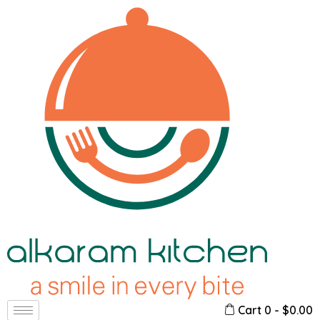
Cart
0
-
$
0.00