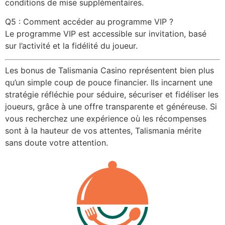
conditions de mise supplémentaires.
Q5 : Comment accéder au programme VIP ?
Le programme VIP est accessible sur invitation, basé
sur l’activité et la fidélité du joueur.
Les bonus de Talismania Casino représentent bien plus
qu’un simple coup de pouce financier. Ils incarnent une
stratégie réfléchie pour séduire, sécuriser et fidéliser les
joueurs, grâce à une offre transparente et généreuse. Si
vous recherchez une expérience où les récompenses
sont à la hauteur de vos attentes, Talismania mérite
sans doute votre attention.