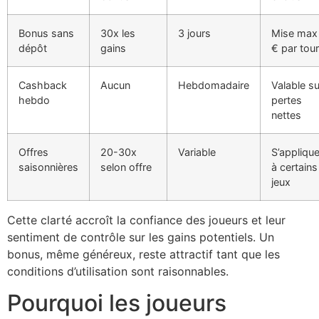
Bonus sans
30x les
3 jours
Mise max
dépôt
gains
€ par tour
Cashback
Aucun
Hebdomadaire
Valable su
hebdo
pertes
nettes
Offres
20-30x
Variable
S’appliqu
saisonnières
selon offre
à certains
jeux
Cette clarté accroît la confiance des joueurs et leur
sentiment de contrôle sur les gains potentiels. Un
bonus, même généreux, reste attractif tant que les
conditions d’utilisation sont raisonnables.
Pourquoi les joueurs