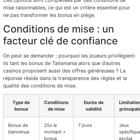
mise raisonnables, ce qui est un critère essentiel pour
ne pas transformer les bonus en piège.
Conditions de mise : un
facteur clé de confiance
On peut se demander : pourquoi les joueurs privilégient-
ils tant les bonus de Talismania alors que d’autres
casinos proposent aussi des offres généreuses ? La
réponse réside dans la transparence des règles et la
qualité des conditions de mise.
Type de
Conditions
Durée de
Limitatio
bonus
de mise
validité
principal
Bonus de
25x le
7 jours
Jeux
bienvenue
montant +
spécifiqu
bonus
exclus