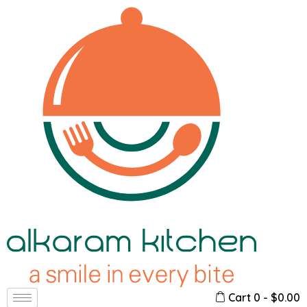
Cart
0
-
$
0.00