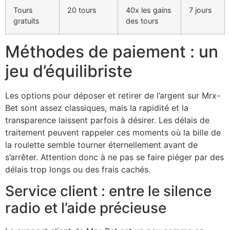
Tours
20 tours
40x les gains
7 jours
gratuits
des tours
Méthodes de paiement : un
jeu d’équilibriste
Les options pour déposer et retirer de l’argent sur Mrx-
Bet sont assez classiques, mais la rapidité et la
transparence laissent parfois à désirer. Les délais de
traitement peuvent rappeler ces moments où la bille de
la roulette semble tourner éternellement avant de
s’arrêter. Attention donc à ne pas se faire piéger par des
délais trop longs ou des frais cachés.
Service client : entre le silence
radio et l’aide précieuse