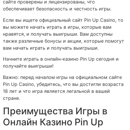
сайте проверены и лицензированы, что
обеспечивает безопасность и честность игры.
Если вы ищете официальный сайт Pin Up Casino, то
вы можете начать играть в игры, которые вам
нравятся, и получать выигрыши. Вам доступны
также различные бонусы и акции, которые помогут
вам начать играть и получать выигрыши.
Начните играть в онлайн-казино Pin Up сегодня и
получайте выигрыши!
Важно: перед началом игры на официальном сайте
Pin Up Casino, убедитесь, что вы достигли возраста
18 лет и что игра является легальной в вашей
стране.
Преимущества Игры в
Онлайн Казино Pin Up