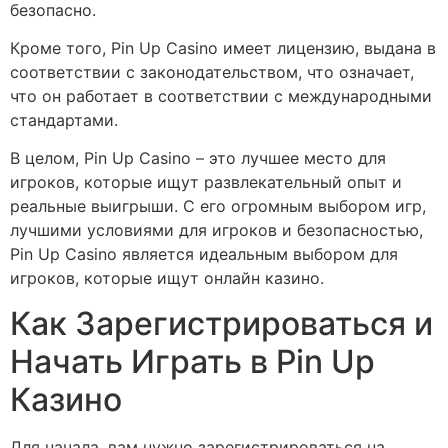
безопасно.
Кроме того, Pin Up Casino имеет лицензию, выдана в
соответствии с законодательством, что означает,
что он работает в соответствии с международными
стандартами.
В целом, Pin Up Casino – это лучшее место для
игроков, которые ищут развлекательный опыт и
реальные выигрыши. С его огромным выбором игр,
лучшими условиями для игроков и безопасностью,
Pin Up Casino является идеальным выбором для
игроков, которые ищут онлайн казино.
Как Зарегистрироваться и
Начать Играть в Pin Up
Казино
Для начала, вам нужно зарегистрироваться на