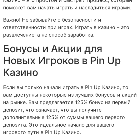
Казино – это простой и быстрый процесс, который
поможет вам начать играть и насладиться играми.
Важно! Не забывайте о безопасности и
ответственности при играх. Играть в казино – это
развлечение, а не способ заработка.
Бонусы и Акции для
Новых Игроков в Pin Up
Казино
Если вы только начали играть в Pin Up Казино, то
вам доступны некоторые из лучших бонусов и акций
на рынке. Вам предлагается 125% бонус на первый
депозит, что означает, что вы получите
дополнительные 125% от суммы вашего первого
депозита. Это идеальное начало для вашего
игрового пути в Pin Up Казино.