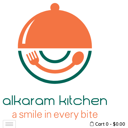
Cart
0
-
$
0.00