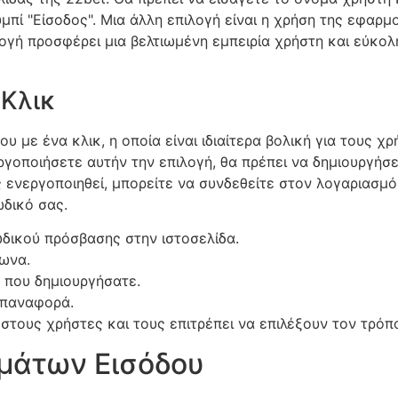
υμπί "Είσοδος". Μια άλλη επιλογή είναι η χρήση της εφαρμ
ρμογή προσφέρει μια βελτιωμένη εμπειρία χρήστη και εύκο
 Κλικ
υ με ένα κλικ, η οποία είναι ιδιαίτερα βολική για τους 
ργοποιήσετε αυτήν την επιλογή, θα πρέπει να δημιουργήσ
ις ενεργοποιηθεί, μπορείτε να συνδεθείτε στον λογαριασ
ωδικό σας.
δικού πρόσβασης στην ιστοσελίδα.
ωνα.
 που δημιουργήσατε.
επαναφορά.
 στους χρήστες και τους επιτρέπει να επιλέξουν τον τρόπο
μάτων Εισόδου