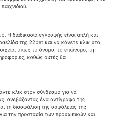
παιχνιδιού.
ό. Η διαδικασία εγγραφής είναι απλή και
οσελίδα της 22bet και να κάνετε κλικ στο
οιχεία, όπως το όνομα, το επώνυμο, τη
ληροφορίες, καθώς αυτές θα
άντε κλικ στον σύνδεσμο για να
ας, ανεβάζοντας ένα αντίγραφο της
αι τη διασφάλιση της ασφάλειας της
για την προστασία των προσωπικών και