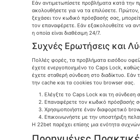
Εάν αντιμετωπίσετε προβλήματα κατά την π
ακολουθήσετε για να τα επιλύσετε. Πρώτον,
ξεχάσει τον κωδικό πρόσβασής σας, μπορείτ
τον επαναφέρετε. Εάν εξακολουθείτε να αντ
η οποία είναι διαθέσιμη 24/7.
Συχνές Ερωτήσεις και Λύ
Πολλές φορές, τα προβλήματα εισόδου οφείλ
έχετε ενεργοποιημένο το Caps Lock, καθώς 
έχετε σταθερή σύνδεση στο διαδίκτυο. Εάν 
την cache και τα cookies του browser σας.
Ελέγξτε το Caps Lock και τη σύνδεση σ
Επαναφέρετε τον κωδικό πρόσβασής σα
Χρησιμοποιήστε έναν διαφορετικό brows
Επικοινωνήστε με την υποστήριξη πελα
Η 22bet παρέχει επίσης μια ενότητα συχνών
Προηγμένες Πρακτικές