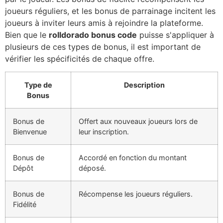
joueurs réguliers, et les bonus de parrainage incitent les
joueurs à inviter leurs amis à rejoindre la plateforme.
Bien que le
rolldorado bonus code
puisse s'appliquer à
plusieurs de ces types de bonus, il est important de
vérifier les spécificités de chaque offre.
Type de
Description
Bonus
Bonus de
Offert aux nouveaux joueurs lors de
Bienvenue
leur inscription.
Bonus de
Accordé en fonction du montant
Dépôt
déposé.
Bonus de
Récompense les joueurs réguliers.
Fidélité