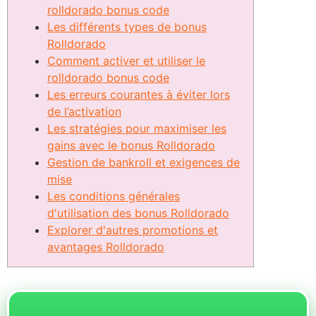
rolldorado bonus code
Les différents types de bonus
Rolldorado
Comment activer et utiliser le
rolldorado bonus code
Les erreurs courantes à éviter lors
de l’activation
Les stratégies pour maximiser les
gains avec le bonus Rolldorado
Gestion de bankroll et exigences de
mise
Les conditions générales
d'utilisation des bonus Rolldorado
Explorer d'autres promotions et
avantages Rolldorado