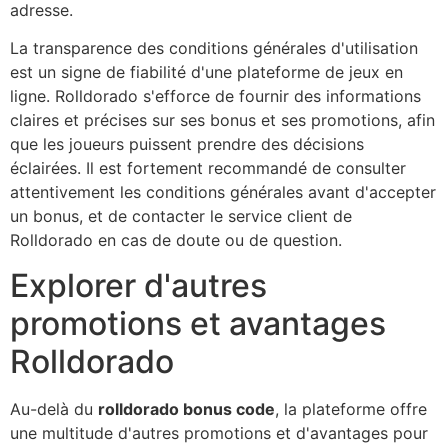
adresse.
La transparence des conditions générales d'utilisation
est un signe de fiabilité d'une plateforme de jeux en
ligne. Rolldorado s'efforce de fournir des informations
claires et précises sur ses bonus et ses promotions, afin
que les joueurs puissent prendre des décisions
éclairées. Il est fortement recommandé de consulter
attentivement les conditions générales avant d'accepter
un bonus, et de contacter le service client de
Rolldorado en cas de doute ou de question.
Explorer d'autres
promotions et avantages
Rolldorado
Au-delà du
rolldorado bonus code
, la plateforme offre
une multitude d'autres promotions et d'avantages pour