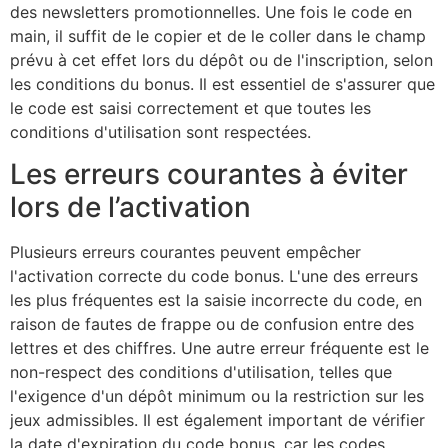
des newsletters promotionnelles. Une fois le code en
main, il suffit de le copier et de le coller dans le champ
prévu à cet effet lors du dépôt ou de l'inscription, selon
les conditions du bonus. Il est essentiel de s'assurer que
le code est saisi correctement et que toutes les
conditions d'utilisation sont respectées.
Les erreurs courantes à éviter
lors de l’activation
Plusieurs erreurs courantes peuvent empêcher
l'activation correcte du code bonus. L'une des erreurs
les plus fréquentes est la saisie incorrecte du code, en
raison de fautes de frappe ou de confusion entre des
lettres et des chiffres. Une autre erreur fréquente est le
non-respect des conditions d'utilisation, telles que
l'exigence d'un dépôt minimum ou la restriction sur les
jeux admissibles. Il est également important de vérifier
la date d'expiration du code bonus, car les codes