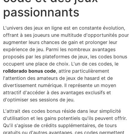
passionnants
L'univers des jeux en ligne est en constante évolution,
offrant à ses joueurs une multitude d'opportunités pour
augmenter leurs chances de gain et prolonger leur
expérience de jeu. Parmi les nombreux avantages
proposés par les plateformes de jeux, les codes bonus
occupent une place de choix. L'un de ces codes, le
rolldorado bonus code
, attire particulièrement
l'attention des amateurs de jeux de hasard et de
divertissement numérique. Il représente un moyen
attractif d'accéder à des avantages exclusifs et
d'optimiser ses sessions de jeu.
L'attrait des codes bonus réside dans leur simplicité
d'utilisation et les gains potentiels qu'ils peuvent offrir.
Qu'il s'agisse de crédits supplémentaires, de tours
gratuits ou d'autres avantages, ces codes permettent