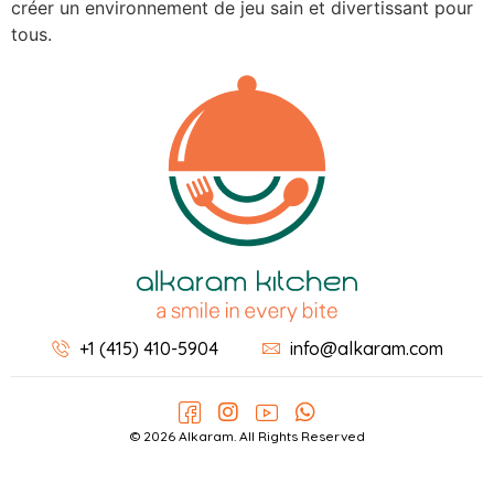
créer un environnement de jeu sain et divertissant pour
tous.
+1 (415) 410-5904
info@alkaram.com
© 2026 Alkaram. All Rights Reserved