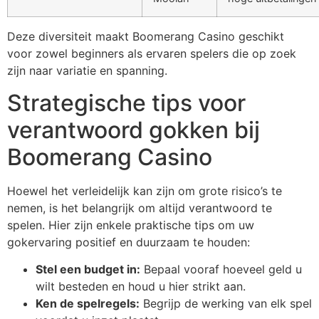
Deze diversiteit maakt Boomerang Casino geschikt
voor zowel beginners als ervaren spelers die op zoek
zijn naar variatie en spanning.
Strategische tips voor
verantwoord gokken bij
Boomerang Casino
Hoewel het verleidelijk kan zijn om grote risico’s te
nemen, is het belangrijk om altijd verantwoord te
spelen. Hier zijn enkele praktische tips om uw
gokervaring positief en duurzaam te houden:
Stel een budget in:
Bepaal vooraf hoeveel geld u
wilt besteden en houd u hier strikt aan.
Ken de spelregels:
Begrijp de werking van elk spel