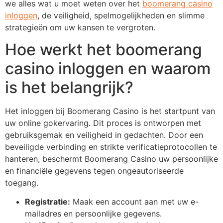
we alles wat u moet weten over het
boomerang casino
inloggen
, de veiligheid, spelmogelijkheden en slimme
strategieën om uw kansen te vergroten.
Hoe werkt het boomerang
casino inloggen en waarom
is het belangrijk?
Het inloggen bij Boomerang Casino is het startpunt van
uw online gokervaring. Dit proces is ontworpen met
gebruiksgemak en veiligheid in gedachten. Door een
beveiligde verbinding en strikte verificatieprotocollen te
hanteren, beschermt Boomerang Casino uw persoonlijke
en financiële gegevens tegen ongeautoriseerde
toegang.
Registratie:
Maak een account aan met uw e-
mailadres en persoonlijke gegevens.