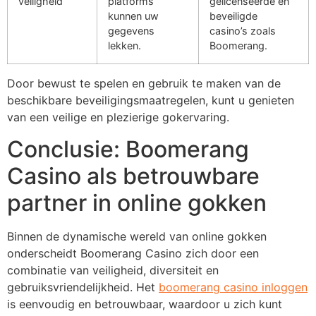
veiligheid
platforms
gelicenseerde en
kunnen uw
beveiligde
gegevens
casino’s zoals
lekken.
Boomerang.
Door bewust te spelen en gebruik te maken van de
beschikbare beveiligingsmaatregelen, kunt u genieten
van een veilige en plezierige gokervaring.
Conclusie: Boomerang
Casino als betrouwbare
partner in online gokken
Binnen de dynamische wereld van online gokken
onderscheidt Boomerang Casino zich door een
combinatie van veiligheid, diversiteit en
gebruiksvriendelijkheid. Het
boomerang casino inloggen
is eenvoudig en betrouwbaar, waardoor u zich kunt