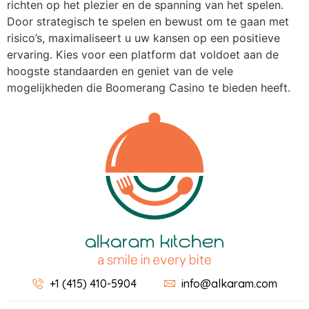
richten op het plezier en de spanning van het spelen.
Door strategisch te spelen en bewust om te gaan met
risico’s, maximaliseert u uw kansen op een positieve
ervaring. Kies voor een platform dat voldoet aan de
hoogste standaarden en geniet van de vele
mogelijkheden die Boomerang Casino te bieden heeft.
+1 (415) 410-5904
info@alkaram.com