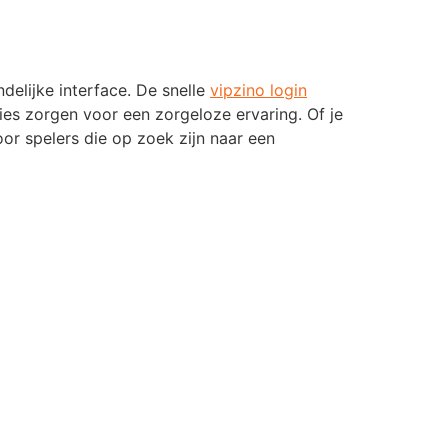
elijke interface. De snelle
vipzino login
ies zorgen voor een zorgeloze ervaring. Of je
oor spelers die op zoek zijn naar een