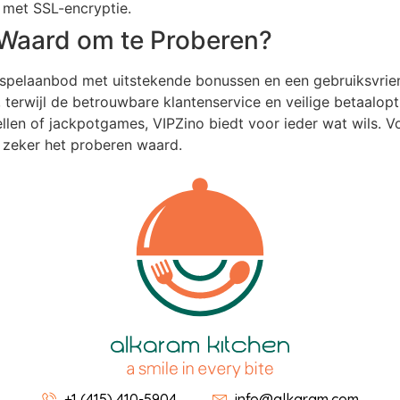
d met SSL-encryptie.
t Waard om te Proberen?
spelaanbod met uitstekende bonussen en een gebruiksvriend
terwijl de betrouwbare klantenservice en veilige betaalopt
ellen of jackpotgames, VIPZino biedt voor ieder wat wils. V
o zeker het proberen waard.
+1 (415) 410-5904
info@alkaram.com