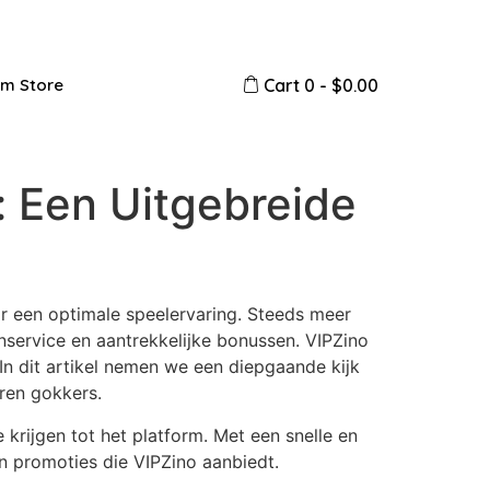
am Store
Cart
0
-
$
0.00
: Een Uitgebreide
or een optimale speelervaring. Steeds meer
nservice en aantrekkelijke bonussen. VIPZino
 In dit artikel nemen we een diepgaande kijk
ren gokkers.
 krijgen tot het platform. Met een snelle en
n promoties die VIPZino aanbiedt.