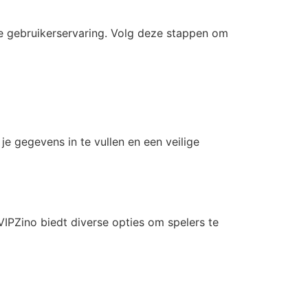
e gebruikerservaring. Volg deze stappen om
 gegevens in te vullen en een veilige
IPZino biedt diverse opties om spelers te