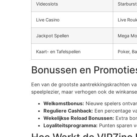
Videoslots
Starburs
Live Casino
Live Roul
Jackpot Spellen
Mega Moo
Kaart- en Tafelspellen
Poker, Ba
Bonussen en Promoties
Een van de grootste aantrekkingskrachten van
speelplezier, maar verhogen ook de winkansen
Welkomstbonus:
Nieuwe spelers ontvang
Reguliere Cashback:
Een percentage van
Wekelijkse Reload Bonussen:
Extra bon
Loyaliteitsprogramma:
Punten sparen vo