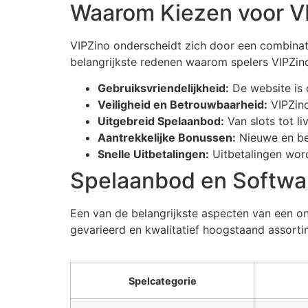
Waarom Kiezen voor V
VIPZino onderscheidt zich door een combinat
belangrijkste redenen waarom spelers VIPZino
Gebruiksvriendelijkheid:
De website is 
Veiligheid en Betrouwbaarheid:
VIPZino
Uitgebreid Spelaanbod:
Van slots tot li
Aantrekkelijke Bonussen:
Nieuwe en bes
Snelle Uitbetalingen:
Uitbetalingen word
Spelaanbod en Softwar
Een van de belangrijkste aspecten van een o
gevarieerd en kwalitatief hoogstaand assortim
Spelcategorie