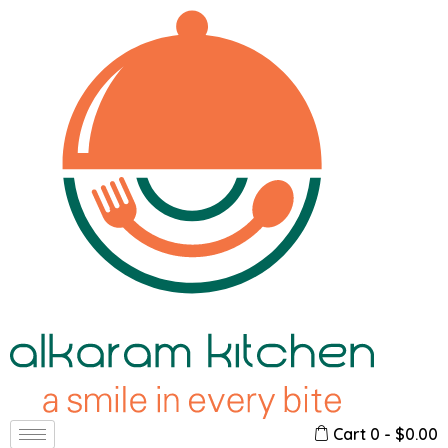
Cart
0
-
$
0.00