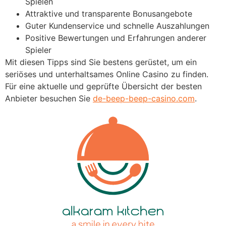
Spielen
Attraktive und transparente Bonusangebote
Guter Kundenservice und schnelle Auszahlungen
Positive Bewertungen und Erfahrungen anderer
Spieler
Mit diesen Tipps sind Sie bestens gerüstet, um ein
seriöses und unterhaltsames Online Casino zu finden.
Für eine aktuelle und geprüfte Übersicht der besten
Anbieter besuchen Sie
de-beep-beep-casino.com
.