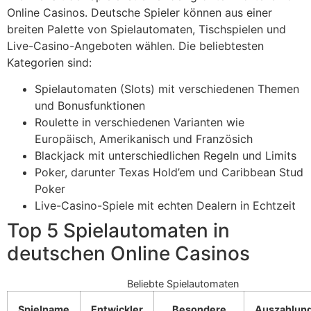
Online Casinos. Deutsche Spieler können aus einer
breiten Palette von Spielautomaten, Tischspielen und
Live-Casino-Angeboten wählen. Die beliebtesten
Kategorien sind:
Spielautomaten (Slots) mit verschiedenen Themen
und Bonusfunktionen
Roulette in verschiedenen Varianten wie
Europäisch, Amerikanisch und Französich
Blackjack mit unterschiedlichen Regeln und Limits
Poker, darunter Texas Hold’em und Caribbean Stud
Poker
Live-Casino-Spiele mit echten Dealern in Echtzeit
Top 5 Spielautomaten in
deutschen Online Casinos
Beliebte Spielautomaten
Spielname
Entwickler
Besondere
Auszahlun