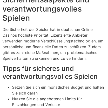
verantwortungsvolles
Spielen
Die Sicherheit der Spieler hat in deutschen Online
Casinos höchste Priorität. Lizenzierte Anbieter
verwenden moderne Verschlüsselungstechnologien, um
persönliche und finanzielle Daten zu schützen. Zudem
gibt es zahlreiche Maßnahmen, um problematisches
Spielverhalten zu erkennen und zu verhindern.
Tipps für sicheres und
verantwortungsvolles Spielen
Setzen Sie sich ein monatliches Budget und halten
Sie sich daran
Nutzen Sie die angebotenen Limits für
Einzahlungen und Verluste