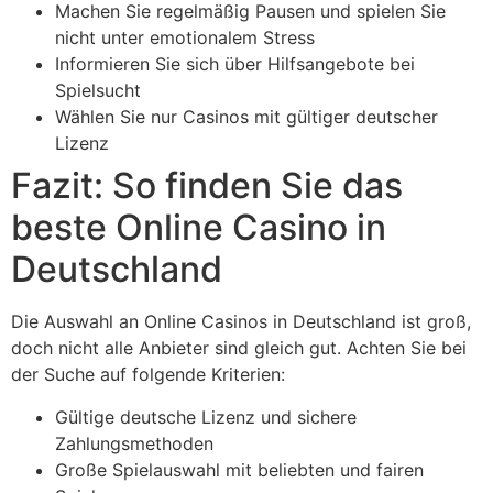
Machen Sie regelmäßig Pausen und spielen Sie
nicht unter emotionalem Stress
Informieren Sie sich über Hilfsangebote bei
Spielsucht
Wählen Sie nur Casinos mit gültiger deutscher
Lizenz
Fazit: So finden Sie das
beste Online Casino in
Deutschland
Die Auswahl an Online Casinos in Deutschland ist groß,
doch nicht alle Anbieter sind gleich gut. Achten Sie bei
der Suche auf folgende Kriterien:
Gültige deutsche Lizenz und sichere
Zahlungsmethoden
Große Spielauswahl mit beliebten und fairen