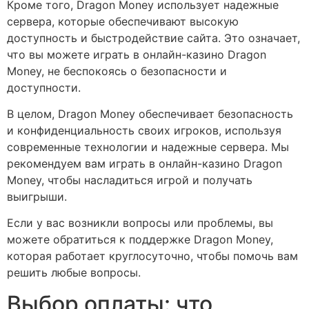
Кроме того, Dragon Money использует надежные
сервера, которые обеспечивают высокую
доступность и быстродействие сайта. Это означает,
что вы можете играть в онлайн-казино Dragon
Money, не беспокоясь о безопасности и
доступности.
В целом, Dragon Money обеспечивает безопасность
и конфиденциальность своих игроков, используя
современные технологии и надежные сервера. Мы
рекомендуем вам играть в онлайн-казино Dragon
Money, чтобы насладиться игрой и получать
выигрыши.
Если у вас возникли вопросы или проблемы, вы
можете обратиться к поддержке Dragon Money,
которая работает круглосуточно, чтобы помочь вам
решить любые вопросы.
Выбор оплаты: что