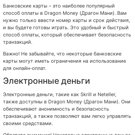
Банковские карты – это наиболее популярный
способ оплаты в Dragon Money (Драгон Мани). Вам
нужно только ввести номер карты и срок действия,
и вы будете готовы играть. Это удобный и быстрый
способ оплаты, который обеспечивает безопасность
транзакций.
Важно! Не забывайте, что некоторые банковские
карты могут иметь ограничения на использование
для онлайн-оплат.
Электронные деньги
Электронные деньги, такие как Skrill и Neteller,
также доступны в Dragon Money (Драгон Мани). Они
обеспечивают анонимность и безопасность
транзакций, а также позволяют вам легко управлять
своими средствами.
Обратите внимание! Некоторые электронные деньги