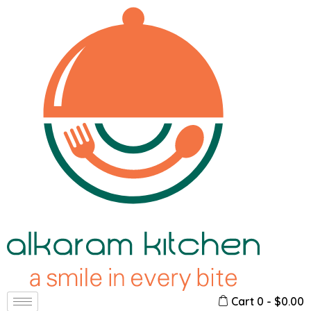
Cart
0
-
$
0.00