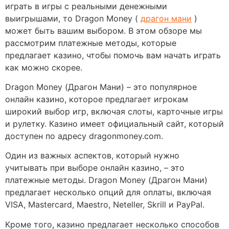
играть в игры с реальными денежными
выигрышами, то Dragon Money (
драгон мани
)
может быть вашим выбором. В этом обзоре мы
рассмотрим платежные методы, которые
предлагает казино, чтобы помочь вам начать играть
как можно скорее.
Dragon Money (Драгон Мани) – это популярное
онлайн казино, которое предлагает игрокам
широкий выбор игр, включая слоты, карточные игры
и рулетку. Казино имеет официальный сайт, который
доступен по адресу dragonmoney.com.
Один из важных аспектов, который нужно
учитывать при выборе онлайн казино, – это
платежные методы. Dragon Money (Драгон Мани)
предлагает несколько опций для оплаты, включая
VISA, Mastercard, Maestro, Neteller, Skrill и PayPal.
Кроме того, казино предлагает несколько способов