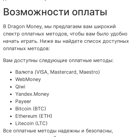
Возможности оплаты
В Dragon Money, мы предлагаем вам широкий
спектр оплатных методов, чтобы вам было удобно
начать играть. Ниже вы найдете список доступных
оплатных методов:
Вам доступны следующие оплатные методы:
Валюта (VISA, Mastercard, Maestro)
WebMoney
Qiwi
Yandex.Money
Payeer
Bitcoin (BTC)
Ethereum (ETH)
Litecoin (LTC)
Все оплатные методы надежны и безопасны,