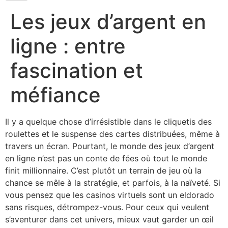
Les jeux d’argent en
ligne : entre
fascination et
méfiance
Il y a quelque chose d’irrésistible dans le cliquetis des
roulettes et le suspense des cartes distribuées, même à
travers un écran. Pourtant, le monde des jeux d’argent
en ligne n’est pas un conte de fées où tout le monde
finit millionnaire. C’est plutôt un terrain de jeu où la
chance se mêle à la stratégie, et parfois, à la naïveté. Si
vous pensez que les casinos virtuels sont un eldorado
sans risques, détrompez-vous. Pour ceux qui veulent
s’aventurer dans cet univers, mieux vaut garder un œil