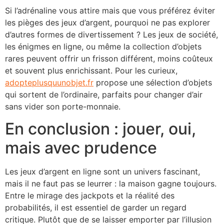
Si l’adrénaline vous attire mais que vous préférez éviter
les pièges des jeux d’argent, pourquoi ne pas explorer
d’autres formes de divertissement ? Les jeux de société,
les énigmes en ligne, ou même la collection d’objets
rares peuvent offrir un frisson différent, moins coûteux
et souvent plus enrichissant. Pour les curieux,
adopteplusquunobjet.fr
propose une sélection d’objets
qui sortent de l’ordinaire, parfaits pour changer d’air
sans vider son porte-monnaie.
En conclusion : jouer, oui,
mais avec prudence
Les jeux d’argent en ligne sont un univers fascinant,
mais il ne faut pas se leurrer : la maison gagne toujours.
Entre le mirage des jackpots et la réalité des
probabilités, il est essentiel de garder un regard
critique. Plutôt que de se laisser emporter par l’illusion