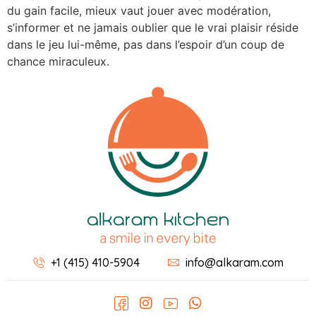
du gain facile, mieux vaut jouer avec modération,
s’informer et ne jamais oublier que le vrai plaisir réside
dans le jeu lui-même, pas dans l’espoir d’un coup de
chance miraculeux.
+1 (415) 410-5904
info@alkaram.com