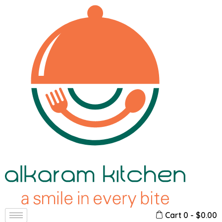
Cart
0
-
$
0.00