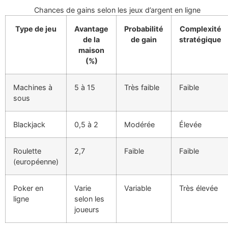
Chances de gains selon les jeux d’argent en ligne
Type de jeu
Avantage
Probabilité
Complexité
de la
de gain
stratégique
maison
(%)
Machines à
5 à 15
Très faible
Faible
sous
Blackjack
0,5 à 2
Modérée
Élevée
Roulette
2,7
Faible
Faible
(européenne)
Poker en
Varie
Variable
Très élevée
ligne
selon les
joueurs