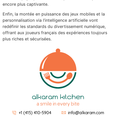
encore plus captivante.
Enfin, la montée en puissance des jeux mobiles et la
personnalisation via l’intelligence artificielle vont
redéfinir les standards du divertissement numérique,
offrant aux joueurs français des expériences toujours
plus riches et sécurisées.
+1 (415) 410-5904
info@alkaram.com