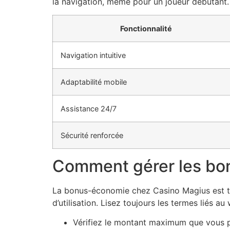
la navigation, même pour un joueur débutant. 
Fonctionnalité
Navigation intuitive
Adaptabilité mobile
Assistance 24/7
Sécurité renforcée
Comment gérer les bonu
La bonus-économie chez Casino Magius est tra
d’utilisation. Lisez toujours les termes liés a
Vérifiez le montant maximum que vous 