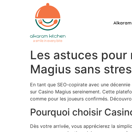
Alkaram
Les astuces pour 
Magius sans stres
En tant que SEO-copirate avec une décennie 
sur Casino Magius sereinement. Cette plateform
comme pour les joueurs confirmés. Découvro
Pourquoi choisir Casin
Dès votre arrivée, vous apprécierez la simplici