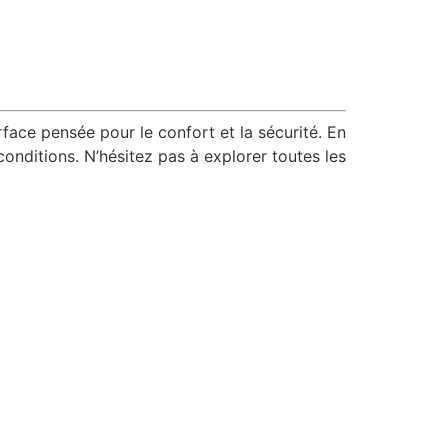
face pensée pour le confort et la sécurité. En
conditions. N’hésitez pas à explorer toutes les