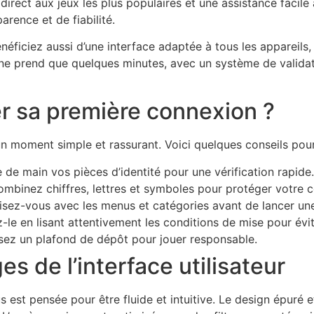
rect aux jeux les plus populaires et une assistance facile à
rence et de fiabilité.
néficiez aussi d’une interface adaptée à tous les appareils,
ne prend que quelques minutes, avec un système de validat
 sa première connexion ?
un moment simple et rassurant. Voici quelques conseils pour
de main vos pièces d’identité pour une vérification rapide.
ombinez chiffres, lettres et symboles pour protéger votre 
risez-vous avec les menus et catégories avant de lancer une
-le en lisant attentivement les conditions de mise pour évi
ssez un plafond de dépôt pour jouer responsable.
s de l’interface utilisateur
s est pensée pour être fluide et intuitive. Le design épuré 