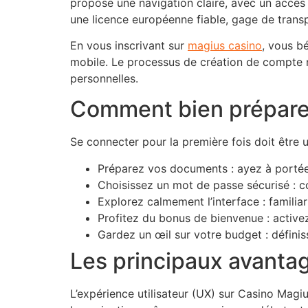
propose une navigation claire, avec un accès di
une licence européenne fiable, gage de transpa
En vous inscrivant sur
magius casino
, vous bé
mobile. Le processus de création de compte 
personnelles.
Comment bien préparer
Se connecter pour la première fois doit être 
Préparez vos documents : ayez à portée 
Choisissez un mot de passe sécurisé : c
Explorez calmement l’interface : familia
Profitez du bonus de bienvenue : activez
Gardez un œil sur votre budget : défini
Les principaux avantage
L’expérience utilisateur (UX) sur Casino Magiu