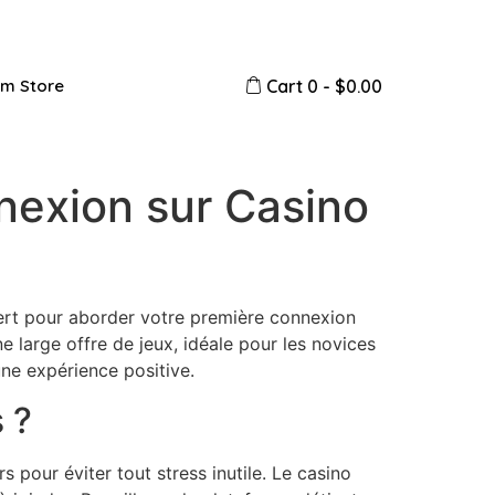
am Store
Cart
0
-
$
0.00
nexion sur Casino
ert pour aborder votre première connexion
e large offre de jeux, idéale pour les novices
e expérience positive.
 ?
s pour éviter tout stress inutile. Le casino