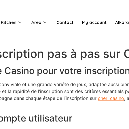
 Kitchen
Area
Contact
My account
Alkar
scription pas à pas sur 
 Casino pour votre inscription
conviviale et une grande variété de jeux, adaptée aussi bie
é et la rapidité de l’inscription sont des critères essentie
agne dans chaque étape de l’inscription sur
cheri casino
, 
ompte utilisateur