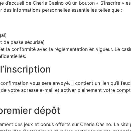
e d’accueil de Cherie Casino où un bouton « S’inscrire » es
 des informations personnelles essentielles telles que :
gal)
t de passe sécurisé)
et la conformité avec la réglementation en vigueur. Le cas
identielles.
l’inscription
 confirmation vous sera envoyé. Il contient un lien qu’il fau
é de votre adresse e-mail et activer pleinement votre compt
 premier dépôt
einement des jeux et bonus offerts sur Cherie Casino. Le s