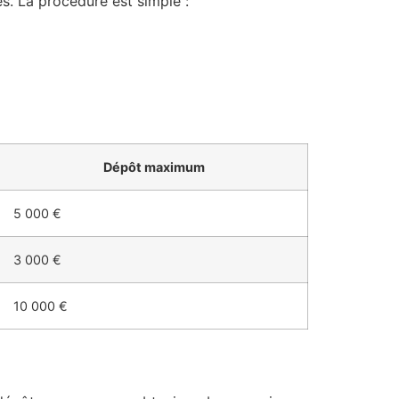
s. La procédure est simple :
Dépôt maximum
5 000 €
3 000 €
10 000 €