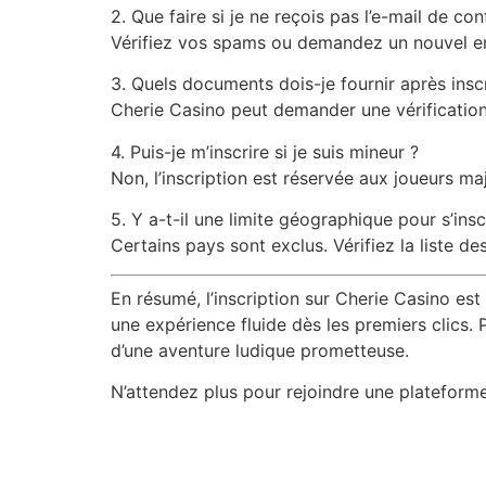
2. Que faire si je ne reçois pas l’e-mail de con
Vérifiez vos spams ou demandez un nouvel env
3. Quels documents dois-je fournir après inscr
Cherie Casino peut demander une vérification d
4. Puis-je m’inscrire si je suis mineur ?
Non, l’inscription est réservée aux joueurs ma
5. Y a-t-il une limite géographique pour s’insc
Certains pays sont exclus. Vérifiez la liste de
En résumé, l’inscription sur Cherie Casino est
une expérience fluide dès les premiers clics.
d’une aventure ludique prometteuse.
N’attendez plus pour rejoindre une plateforme