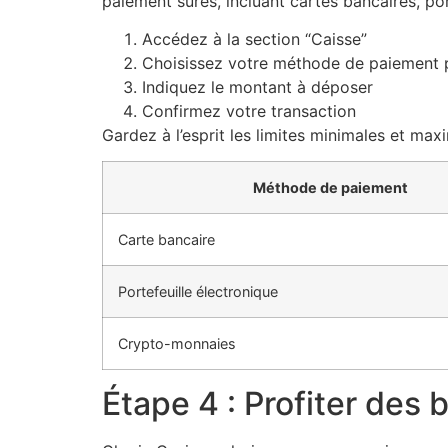
paiement sûres, incluant cartes bancaires, po
Accédez à la section “Caisse”
Choisissez votre méthode de paiement 
Indiquez le montant à déposer
Confirmez votre transaction
Gardez à l’esprit les limites minimales et max
Méthode de paiement
Carte bancaire
Portefeuille électronique
Crypto-monnaies
Étape 4 : Profiter des 