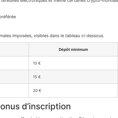
rtefeuilles électroniques et même certaines crypto-monnaie
préférée
imales imposées, visibles dans le tableau ci-dessous.
Dépôt minimum
10 €
15 €
20 €
bonus d’inscription