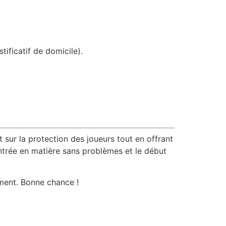
tificatif de domicile).
t sur la protection des joueurs tout en offrant
entrée en matière sans problèmes et le début
ement. Bonne chance !