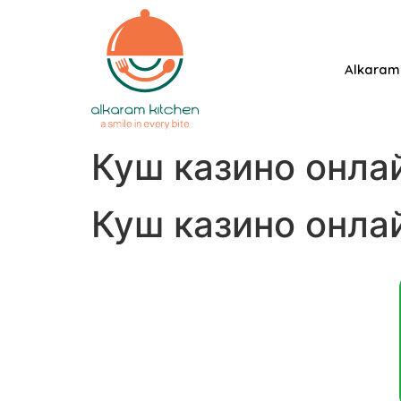
Alkaram
Куш казино онла
Куш казино онла