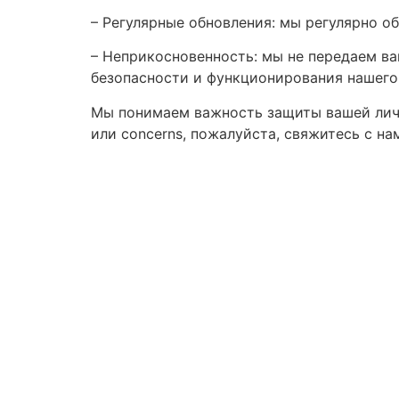
– Регулярные обновления: мы регулярно о
– Неприкосновенность: мы не передаем в
безопасности и функционирования нашего 
Мы понимаем важность защиты вашей личн
или concerns, пожалуйста, свяжитесь с на