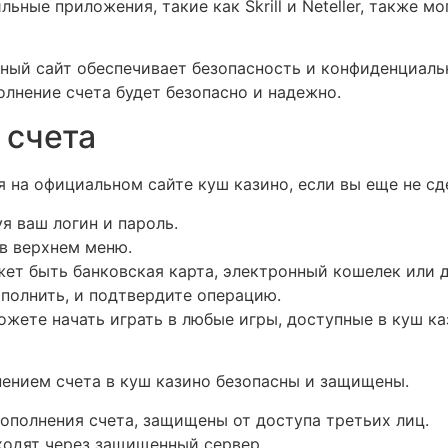
ные приложения, такие как Skrill и Neteller, также м
ный сайт обеспечивает безопасность и конфиденциаль
олнение счета будет безопасно и надежно.
 счета
 на официальном сайте куш казино, если вы еще не сд
я ваш логин и пароль.
 в верхнем меню.
жет быть банковская карта, электронный кошелек или д
ополнить, и подтвердите операцию.
ожете начать играть в любые игры, доступные в куш ка
нением счета в куш казино безопасны и защищены.
ополнения счета, защищены от доступа третьих лиц.
ходят через защищенный сервер.