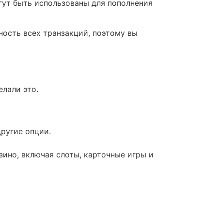
огут быть использованы для пополнения
ность всех транзакций, поэтому вы
елали это.
ругие опции.
зино, включая слоты, карточные игры и