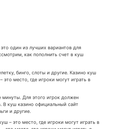
 это один из лучших вариантов для
ссмотрим, как пополнить счет в куш
летку, бинго, слоты и другие. Казино куш
– это место, где игроки могут играть в
е минуты. Для этого игрок должен
а. В куш казино официальный сайт
ьги и другие.
уш – это место, где игроки могут играть в