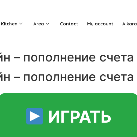
 Kitchen
Area
Contact
My account
Alkar
йн – пополнение счета
йн – пополнение счета
ИГРАТЬ