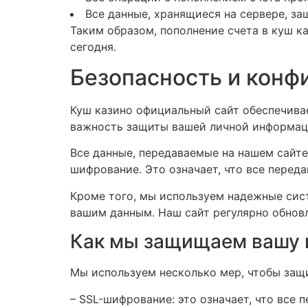
Все данные, хранящиеся на сервере, за
Таким образом, пополнение счета в куш ка
сегодня.
Безопасность и конф
Куш казино официальный сайт обеспечивае
важность защиты вашей личной информац
Все данные, передаваемые на нашем сайте
шифрование. Это означает, что все перед
Кроме того, мы используем надежные сис
вашим данным. Наш сайт регулярно обновл
Как мы защищаем вашу
Мы используем несколько мер, чтобы защ
– SSL-шифрование: это означает, что все