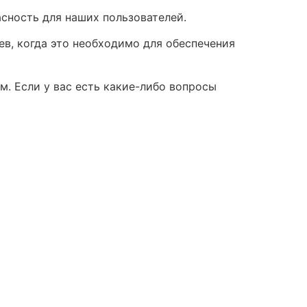
асность для наших пользователей.
в, когда это необходимо для обеспечения
. Если у вас есть какие-либо вопросы