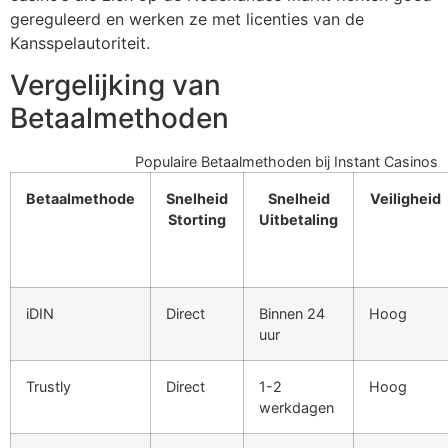
gereguleerd en werken ze met licenties van de
Kansspelautoriteit.
Vergelijking van
Betaalmethoden
Populaire Betaalmethoden bij Instant Casinos
Betaalmethode
Snelheid
Snelheid
Veiligheid
Storting
Uitbetaling
iDIN
Direct
Binnen 24
Hoog
uur
Trustly
Direct
1-2
Hoog
werkdagen