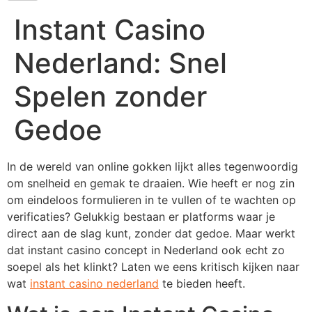
Instant Casino
Nederland: Snel
Spelen zonder
Gedoe
In de wereld van online gokken lijkt alles tegenwoordig
om snelheid en gemak te draaien. Wie heeft er nog zin
om eindeloos formulieren in te vullen of te wachten op
verificaties? Gelukkig bestaan er platforms waar je
direct aan de slag kunt, zonder dat gedoe. Maar werkt
dat instant casino concept in Nederland ook echt zo
soepel als het klinkt? Laten we eens kritisch kijken naar
wat
instant casino nederland
te bieden heeft.