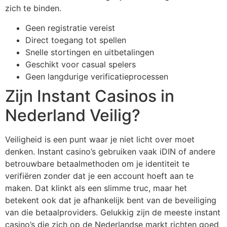
zich te binden.
Geen registratie vereist
Direct toegang tot spellen
Snelle stortingen en uitbetalingen
Geschikt voor casual spelers
Geen langdurige verificatieprocessen
Zijn Instant Casinos in
Nederland Veilig?
Veiligheid is een punt waar je niet licht over moet
denken. Instant casino’s gebruiken vaak iDIN of andere
betrouwbare betaalmethoden om je identiteit te
verifiëren zonder dat je een account hoeft aan te
maken. Dat klinkt als een slimme truc, maar het
betekent ook dat je afhankelijk bent van de beveiliging
van die betaalproviders. Gelukkig zijn de meeste instant
casino’s die zich op de Nederlandse markt richten goed