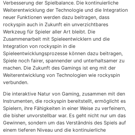
Verbesserung der Spielbalance. Die kontinuierliche
Weiterentwicklung der Technologie und die Integration
neuer Funktionen werden dazu beitragen, dass
rockyspin auch in Zukunft ein unverzichtbares
Werkzeug für Spieler aller Art bleibt. Die
Zusammenarbeit mit Spieleentwicklern und die
Integration von rockyspin in die
Spieleentwicklungsprozesse können dazu beitragen,
Spiele noch fairer, spannender und unterhaltsamer zu
machen. Die Zukunft des Gamings ist eng mit der
Weiterentwicklung von Technologien wie rockyspin
verbunden.
Die interaktive Natur von Gaming, zusammen mit den
Instrumenten, die rockyspin bereitstellt, ermöglicht es
Spielern, ihre Fähigkeiten in einer Weise zu verfeinern,
die bisher unvorstellbar war. Es geht nicht nur um das
Gewinnen, sondern um das Verständnis des Spiels auf
einem tieferen Niveau und die kontinuierliche