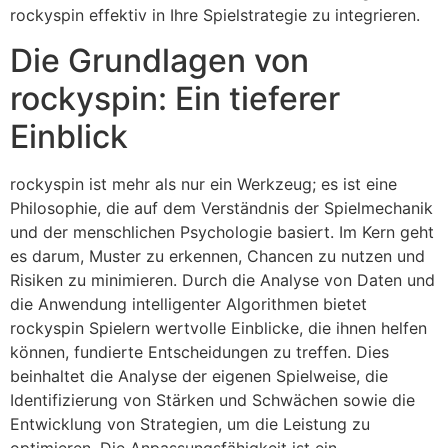
rockyspin effektiv in Ihre Spielstrategie zu integrieren.
Die Grundlagen von
rockyspin: Ein tieferer
Einblick
rockyspin ist mehr als nur ein Werkzeug; es ist eine
Philosophie, die auf dem Verständnis der Spielmechanik
und der menschlichen Psychologie basiert. Im Kern geht
es darum, Muster zu erkennen, Chancen zu nutzen und
Risiken zu minimieren. Durch die Analyse von Daten und
die Anwendung intelligenter Algorithmen bietet
rockyspin Spielern wertvolle Einblicke, die ihnen helfen
können, fundierte Entscheidungen zu treffen. Dies
beinhaltet die Analyse der eigenen Spielweise, die
Identifizierung von Stärken und Schwächen sowie die
Entwicklung von Strategien, um die Leistung zu
optimieren. Die Anpassungsfähigkeit ist ein