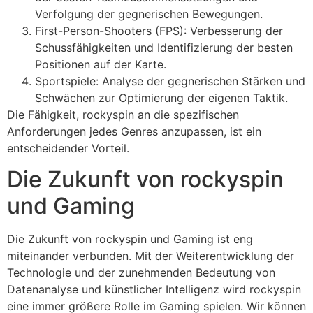
Verfolgung der gegnerischen Bewegungen.
First-Person-Shooters (FPS): Verbesserung der
Schussfähigkeiten und Identifizierung der besten
Positionen auf der Karte.
Sportspiele: Analyse der gegnerischen Stärken und
Schwächen zur Optimierung der eigenen Taktik.
Die Fähigkeit, rockyspin an die spezifischen
Anforderungen jedes Genres anzupassen, ist ein
entscheidender Vorteil.
Die Zukunft von rockyspin
und Gaming
Die Zukunft von rockyspin und Gaming ist eng
miteinander verbunden. Mit der Weiterentwicklung der
Technologie und der zunehmenden Bedeutung von
Datenanalyse und künstlicher Intelligenz wird rockyspin
eine immer größere Rolle im Gaming spielen. Wir können