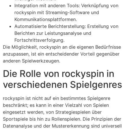
Integration mit anderen Tools: Verknüpfung von
rockyspin mit Streaming-Software und
Kommunikationsplattformen.
Automatisierte Berichterstellung: Erstellung von
Berichten zur Leistungsanalyse und
Fortschrittsverfolgung.
Die Möglichkeit, rockyspin an die eigenen Bedürfnisse
anzupassen, ist ein entscheidender Vorteil gegenüber
anderen Spielwerkzeugen.
Die Rolle von rockyspin in
verschiedenen Spielgenres
rockyspin ist nicht auf ein bestimmtes Spielgenre
beschränkt; es kann in einer Vielzahl von Spielen
eingesetzt werden, von Strategiespielen über
Sportspiele bis hin zu Rollenspielen. Die Prinzipien der
Datenanalyse und der Mustererkennung sind universell