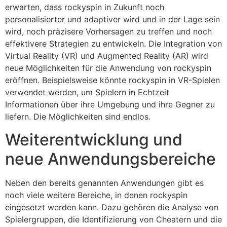
erwarten, dass rockyspin in Zukunft noch
personalisierter und adaptiver wird und in der Lage sein
wird, noch präzisere Vorhersagen zu treffen und noch
effektivere Strategien zu entwickeln. Die Integration von
Virtual Reality (VR) und Augmented Reality (AR) wird
neue Möglichkeiten für die Anwendung von rockyspin
eröffnen. Beispielsweise könnte rockyspin in VR-Spielen
verwendet werden, um Spielern in Echtzeit
Informationen über ihre Umgebung und ihre Gegner zu
liefern. Die Möglichkeiten sind endlos.
Weiterentwicklung und
neue Anwendungsbereiche
Neben den bereits genannten Anwendungen gibt es
noch viele weitere Bereiche, in denen rockyspin
eingesetzt werden kann. Dazu gehören die Analyse von
Spielergruppen, die Identifizierung von Cheatern und die