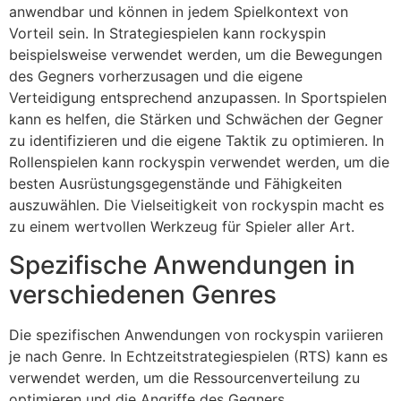
anwendbar und können in jedem Spielkontext von
Vorteil sein. In Strategiespielen kann rockyspin
beispielsweise verwendet werden, um die Bewegungen
des Gegners vorherzusagen und die eigene
Verteidigung entsprechend anzupassen. In Sportspielen
kann es helfen, die Stärken und Schwächen der Gegner
zu identifizieren und die eigene Taktik zu optimieren. In
Rollenspielen kann rockyspin verwendet werden, um die
besten Ausrüstungsgegenstände und Fähigkeiten
auszuwählen. Die Vielseitigkeit von rockyspin macht es
zu einem wertvollen Werkzeug für Spieler aller Art.
Spezifische Anwendungen in
verschiedenen Genres
Die spezifischen Anwendungen von rockyspin variieren
je nach Genre. In Echtzeitstrategiespielen (RTS) kann es
verwendet werden, um die Ressourcenverteilung zu
optimieren und die Angriffe des Gegners