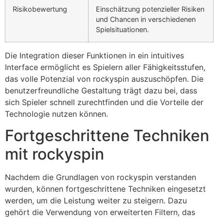
Risikobewertung
Einschätzung potenzieller Risiken
und Chancen in verschiedenen
Spielsituationen.
Die Integration dieser Funktionen in ein intuitives
Interface ermöglicht es Spielern aller Fähigkeitsstufen,
das volle Potenzial von rockyspin auszuschöpfen. Die
benutzerfreundliche Gestaltung trägt dazu bei, dass
sich Spieler schnell zurechtfinden und die Vorteile der
Technologie nutzen können.
Fortgeschrittene Techniken
mit rockyspin
Nachdem die Grundlagen von rockyspin verstanden
wurden, können fortgeschrittene Techniken eingesetzt
werden, um die Leistung weiter zu steigern. Dazu
gehört die Verwendung von erweiterten Filtern, das