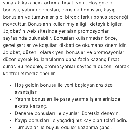
sunarak kazancını artırma fırsatı verir. Hoş geldin
bonusu, yatırım bonusları, deneme bonusları, kayıp
bonusları ve turnuvalar gibi birçok farklı bonus seçeneği
mevcuttur. Bonusların kullanımıyla ilgili detaylı bilgiler,
Jojobet'in web sitesinde yer alan promosyonlar
sayfasında bulunabilir. Bonusları kullanmadan önce,
genel şartlar ve koşulları dikkatlice okumanız önemlidir.
Jojobet, düzenli olarak yeni bonuslar ve promosyonlar
düzenleyerek kullanıcılarına daha fazla kazanç fırsatı
sunar. Bu nedenle, promosyonlar sayfasını düzenli olarak
kontrol etmeniz önerilir.
Hoş geldin bonusu ile yeni başlayanlara özel
avantajlar.
Yatırım bonusları ile para yatırma işlemlerinizde
ekstra kazanç.
Deneme bonusları ile oyunları ücretsiz deneyin.
Kayıp bonusları ile yaşadığınız kayıpları telafi edin.
Turnuvalar ile büyük ödüller kazanma şansı.