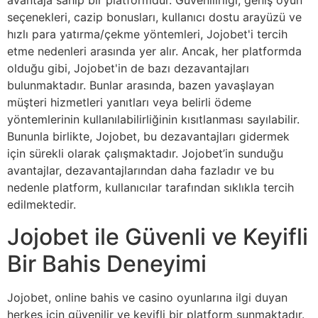
avantaja sahip bir platformdur. Güvenilirliği, geniş oyun
seçenekleri, cazip bonusları, kullanıcı dostu arayüzü ve
hızlı para yatırma/çekme yöntemleri, Jojobet'i tercih
etme nedenleri arasında yer alır. Ancak, her platformda
olduğu gibi, Jojobet'in de bazı dezavantajları
bulunmaktadır. Bunlar arasında, bazen yavaşlayan
müşteri hizmetleri yanıtları veya belirli ödeme
yöntemlerinin kullanılabilirliğinin kısıtlanması sayılabilir.
Bununla birlikte, Jojobet, bu dezavantajları gidermek
için sürekli olarak çalışmaktadır. Jojobet’in sunduğu
avantajlar, dezavantajlarından daha fazladır ve bu
nedenle platform, kullanıcılar tarafından sıklıkla tercih
edilmektedir.
Jojobet ile Güvenli ve Keyifli
Bir Bahis Deneyimi
Jojobet, online bahis ve casino oyunlarına ilgi duyan
herkes için güvenilir ve keyifli bir platform sunmaktadır.