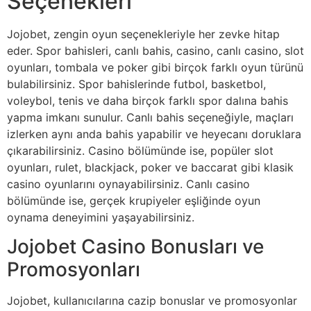
Seçenekleri
Jojobet, zengin oyun seçenekleriyle her zevke hitap
eder. Spor bahisleri, canlı bahis, casino, canlı casino, slot
oyunları, tombala ve poker gibi birçok farklı oyun türünü
bulabilirsiniz. Spor bahislerinde futbol, basketbol,
voleybol, tenis ve daha birçok farklı spor dalına bahis
yapma imkanı sunulur. Canlı bahis seçeneğiyle, maçları
izlerken aynı anda bahis yapabilir ve heyecanı doruklara
çıkarabilirsiniz. Casino bölümünde ise, popüler slot
oyunları, rulet, blackjack, poker ve baccarat gibi klasik
casino oyunlarını oynayabilirsiniz. Canlı casino
bölümünde ise, gerçek krupiyeler eşliğinde oyun
oynama deneyimini yaşayabilirsiniz.
Jojobet Casino Bonusları ve
Promosyonları
Jojobet, kullanıcılarına cazip bonuslar ve promosyonlar