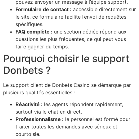
pouvez envoyer un message à l’équipe support.
Formulaire de contact :
accessible directement sur
le site, ce formulaire facilite l’envoi de requêtes
spécifiques.
FAQ complète :
une section dédiée répond aux
questions les plus fréquentes, ce qui peut vous
faire gagner du temps.
Pourquoi choisir le support
Donbets ?
Le support client de Donbets Casino se démarque par
plusieurs qualités essentielles :
Réactivité :
les agents répondent rapidement,
surtout via le chat en direct.
Professionnalisme :
le personnel est formé pour
traiter toutes les demandes avec sérieux et
courtoisie.