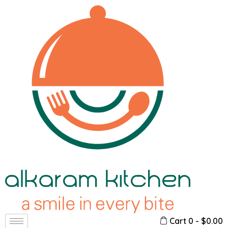
Cart
0
-
$
0.00