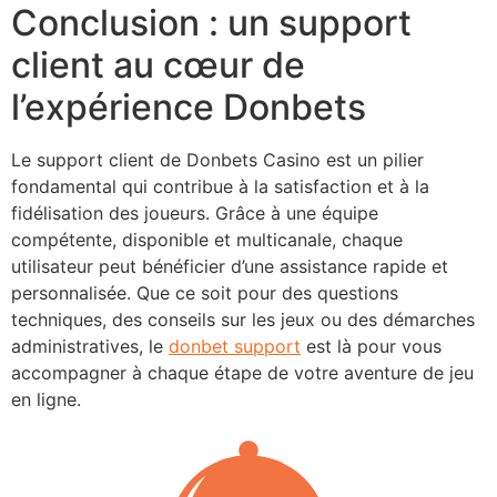
Conclusion : un support
client au cœur de
l’expérience Donbets
Le support client de Donbets Casino est un pilier
fondamental qui contribue à la satisfaction et à la
fidélisation des joueurs. Grâce à une équipe
compétente, disponible et multicanale, chaque
utilisateur peut bénéficier d’une assistance rapide et
personnalisée. Que ce soit pour des questions
techniques, des conseils sur les jeux ou des démarches
administratives, le
donbet support
est là pour vous
accompagner à chaque étape de votre aventure de jeu
en ligne.