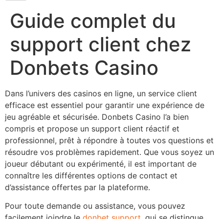
Guide complet du
support client chez
Donbets Casino
Dans l’univers des casinos en ligne, un service client
efficace est essentiel pour garantir une expérience de
jeu agréable et sécurisée. Donbets Casino l’a bien
compris et propose un support client réactif et
professionnel, prêt à répondre à toutes vos questions et
résoudre vos problèmes rapidement. Que vous soyez un
joueur débutant ou expérimenté, il est important de
connaître les différentes options de contact et
d’assistance offertes par la plateforme.
Pour toute demande ou assistance, vous pouvez
facilement joindre le
donbet support
, qui se distingue