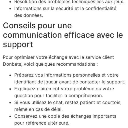
Résolution des problèmes techniques liés aux jeux.
Informations sur la sécurité et la confidentialité
des données.
Conseils pour une
communication efficace avec le
support
Pour optimiser votre échange avec le service client
Donbets, voici quelques recommandations :
Préparez vos informations personnelles et votre
identifiant de joueur avant de contacter le support.
Expliquez clairement votre problème ou votre
question pour faciliter la compréhension.
Si vous utilisez le chat, restez patient et courtois,
même en cas de délai.
Conservez une copie des échanges importants
pour référence ultérieure.