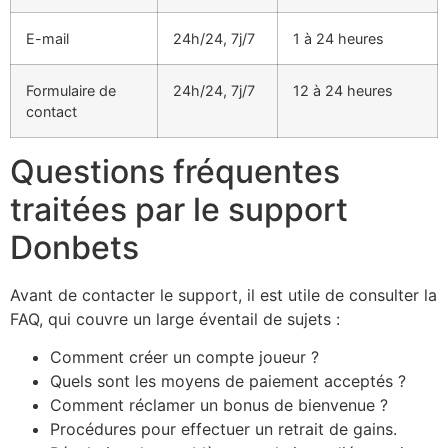
E-mail
24h/24, 7j/7
1 à 24 heures
Formulaire de
24h/24, 7j/7
12 à 24 heures
contact
Questions fréquentes
traitées par le support
Donbets
Avant de contacter le support, il est utile de consulter la
FAQ, qui couvre un large éventail de sujets :
Comment créer un compte joueur ?
Quels sont les moyens de paiement acceptés ?
Comment réclamer un bonus de bienvenue ?
Procédures pour effectuer un retrait de gains.