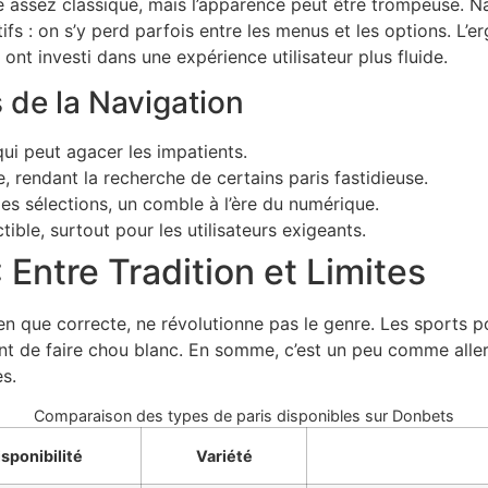
e assez classique, mais l’apparence peut être trompeuse. N
ifs : on s’y perd parfois entre les menus et les options. L’e
nt investi dans une expérience utilisateur plus fluide.
s de la Navigation
ui peut agacer les impatients.
, rendant la recherche de certains paris fastidieuse.
les sélections, un comble à l’ère du numérique.
ible, surtout pour les utilisateurs exigeants.
 Entre Tradition et Limites
 que correcte, ne révolutionne pas le genre. Les sports po
ent de faire chou blanc. En somme, c’est un peu comme aller
s.
Comparaison des types de paris disponibles sur Donbets
isponibilité
Variété