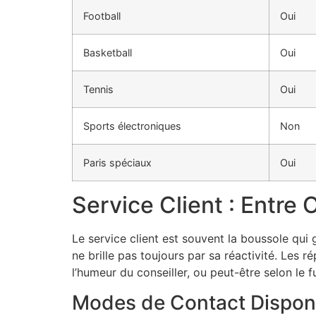
Football
Oui
Basketball
Oui
Tennis
Oui
Sports électroniques
Non
Paris spéciaux
Oui
Service Client : Entre
Le service client est souvent la boussole qui 
ne brille pas toujours par sa réactivité. Les 
l’humeur du conseiller, ou peut-être selon le f
Modes de Contact Dispon