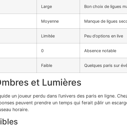
Large
Bon choix de ligues m
Moyenne
Manque de ligues sec
Limitée
Peu d’options en live
0
Absence notable
Faible
Quelques paris sur év
 Ombres et Lumières
guide un joueur perdu dans l’univers des paris en ligne. Ch
réponses peuvent prendre un temps qui ferait pâlir un escarg
useau horaire.
ibles