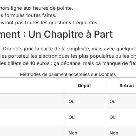
 hors ligne aux heures de pointe.
s formules toutes faites.
uvrant pas toutes les questions fréquentes.
ent : Un Chapitre à Part
s, Donbets joue la carte de la simplicité, mais avec quelques
 portefeuilles électroniques les plus populaires ou les c
es billets de 10 euros : ça dépanne, mais ça manque de flexi
Méthodes de paiement acceptées sur Donbets
Dépôt
Retrait
Oui
Oui
Oui
Oui
Non
Non