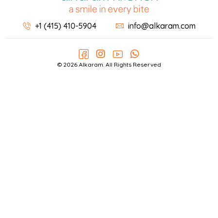
+1 (415) 410-5904
info@alkaram.com
© 2026 Alkaram. All Rights Reserved