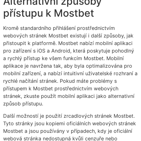
Alternativní způsoby
přístupu k Mostbet
Kromě standardního přihlášení prostřednictvím
webových stránek Mostbet existují i další způsoby, jak
přistoupit k platformě. Mostbet nabízí mobilní aplikaci
pro zařízení s iOS a Android, která poskytuje pohodlný
a rychlý přístup ke všem funkcím Mostbet. Mobilní
aplikace je navržena tak, aby byla optimalizována pro
mobilní zařízení, a nabízí intuitivní uživatelské rozhraní a
rychlé načítání stránek. Pokud máte problémy s
přístupem k Mostbet prostřednictvím webových
stránek, zkuste použít mobilní aplikaci jako alternativní
způsob přístupu.
Další možností je použití zrcadlových stránek Mostbet.
Tyto stránky jsou kopiemi oficiálních webových stránek
Mostbet a jsou používány v případech, kdy je oficiální
webová stránka nedostupná kvůli cenzuře nebo