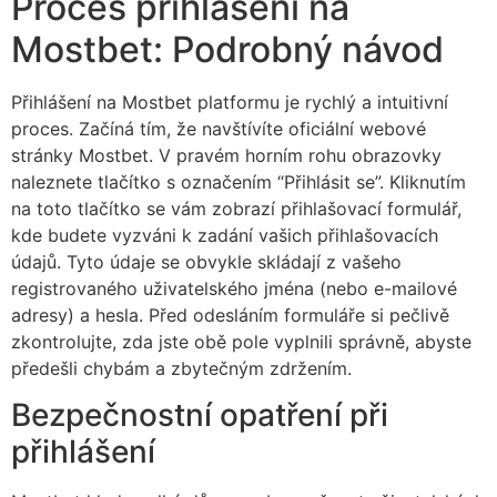
Proces přihlášení na
Mostbet: Podrobný návod
Přihlášení na Mostbet platformu je rychlý a intuitivní
proces. Začíná tím, že navštívíte oficiální webové
stránky Mostbet. V pravém horním rohu obrazovky
naleznete tlačítko s označením “Přihlásit se”. Kliknutím
na toto tlačítko se vám zobrazí přihlašovací formulář,
kde budete vyzváni k zadání vašich přihlašovacích
údajů. Tyto údaje se obvykle skládají z vašeho
registrovaného uživatelského jména (nebo e-mailové
adresy) a hesla. Před odesláním formuláře si pečlivě
zkontrolujte, zda jste obě pole vyplnili správně, abyste
předešli chybám a zbytečným zdržením.
Bezpečnostní opatření při
přihlášení