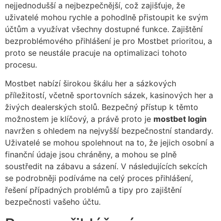
nejjednodušší a nejbezpečnější, což zajišťuje, že
uživatelé mohou rychle a pohodlně přistoupit ke svým
účtům a využívat všechny dostupné funkce. Zajištění
bezproblémového přihlášení je pro Mostbet prioritou, a
proto se neustále pracuje na optimalizaci tohoto
procesu.
Mostbet nabízí širokou škálu her a sázkových
příležitostí, včetně sportovních sázek, kasinových her a
živých dealerských stolů. Bezpečný přístup k těmto
možnostem je klíčový, a právě proto je
mostbet login
navržen s ohledem na nejvyšší bezpečnostní standardy.
Uživatelé se mohou spolehnout na to, že jejich osobní a
finanční údaje jsou chráněny, a mohou se plně
soustředit na zábavu a sázení. V následujících sekcích
se podrobněji podíváme na celý proces přihlášení,
řešení případných problémů a tipy pro zajištění
bezpečnosti vašeho účtu.