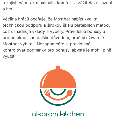
a zajistí vám tak maximální komfort a zážitek ze sázení
a her.
Většina hráčů oceňuje, že Mostbet nabízí kvalitní
technickou podporu a širokou škálu platebních metod,
což usnadňuje vklady a výběry. Pravidelné bonusy a
promo akce jsou dalším důvodem, proč si uživatelé
Mostbet vybírají. Nezapomeňte si pravidelně
kontrolovat podmínky pro bonusy, abyste je mohli plně
využít.