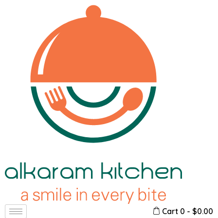
Cart
0
-
$
0.00