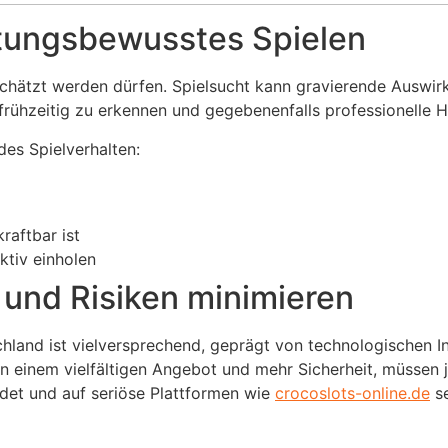
rtungsbewusstes Spielen
erschätzt werden dürfen. Spielsucht kann gravierende Auswi
 frühzeitig zu erkennen und gegebenenfalls professionelle 
es Spielverhalten:
raftbar ist
ktiv einholen
 und Risiken minimieren
chland ist vielversprechend, geprägt von technologischen 
von einem vielfältigen Angebot und mehr Sicherheit, müssen
ndet und auf seriöse Plattformen wie
crocoslots-online.de
se