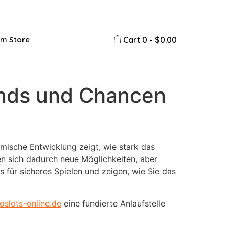
am Store
Cart
0
-
$
0.00
ends und Chancen
mische Entwicklung zeigt, wie stark das
en sich dadurch neue Möglichkeiten, aber
 für sicheres Spielen und zeigen, wie Sie das
oslots-online.de
eine fundierte Anlaufstelle