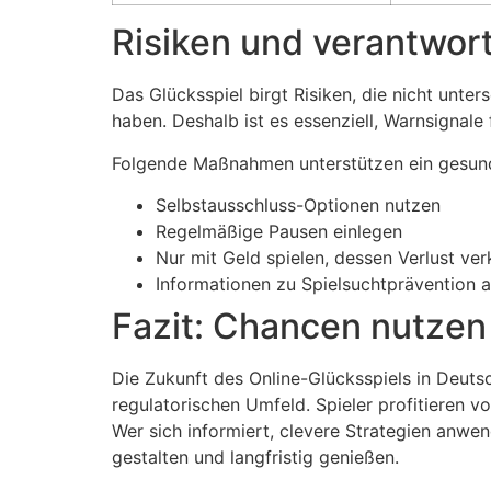
Risiken und verantwo
Das Glücksspiel birgt Risiken, die nicht unt
haben. Deshalb ist es essenziell, Warnsignale
Folgende Maßnahmen unterstützen ein gesund
Selbstausschluss-Optionen nutzen
Regelmäßige Pausen einlegen
Nur mit Geld spielen, dessen Verlust verk
Informationen zu Spielsuchtprävention a
Fazit: Chancen nutzen
Die Zukunft des Online-Glücksspiels in Deuts
regulatorischen Umfeld. Spieler profitieren 
Wer sich informiert, clevere Strategien anwe
gestalten und langfristig genießen.