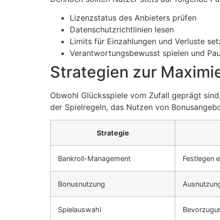
Lizenzstatus des Anbieters prüfen
Datenschutzrichtlinien lesen
Limits für Einzahlungen und Verluste se
Verantwortungsbewusst spielen und Pau
Strategien zur Maxim
Obwohl Glücksspiele vom Zufall geprägt sind,
der Spielregeln, das Nutzen von Bonusangeb
Strategie
Bankroll-Management
Festlegen e
Bonusnutzung
Ausnutzung
Spielauswahl
Bevorzugun