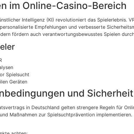
en im Online-Casino-Bereich
nstlicher Intelligenz (KI) revolutioniert das Spielerlebnis. 
ersonalisierte Empfehlungen und verbesserte Sicherheits
ndern fördern auch verantwortungsbewusstes Spielen durc
eler
R
alysen
or Spielsucht
ilen Geräten
nbedingungen und Sicherheit
atsvertrags in Deutschland gelten strengere Regeln für Onl
und Maßnahmen zur Spielsuchtprävention implementieren. F
nkte achten: