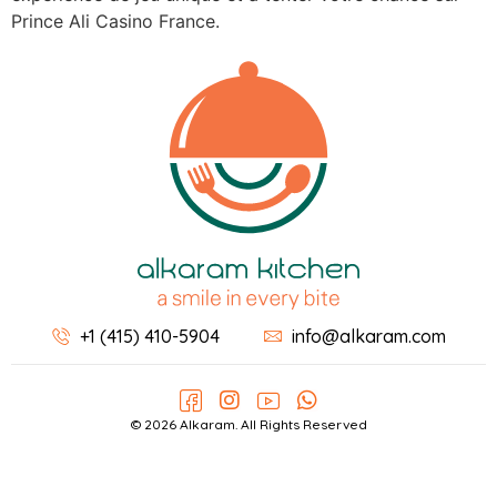
Prince Ali Casino France.
+1 (415) 410-5904
info@alkaram.com
© 2026 Alkaram. All Rights Reserved