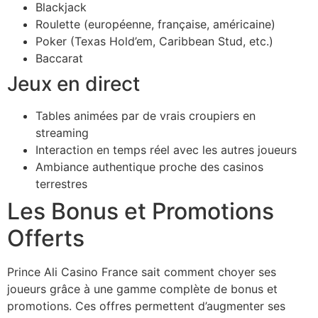
Blackjack
Roulette (européenne, française, américaine)
Poker (Texas Hold’em, Caribbean Stud, etc.)
Baccarat
Jeux en direct
Tables animées par de vrais croupiers en
streaming
Interaction en temps réel avec les autres joueurs
Ambiance authentique proche des casinos
terrestres
Les Bonus et Promotions
Offerts
Prince Ali Casino France sait comment choyer ses
joueurs grâce à une gamme complète de bonus et
promotions. Ces offres permettent d’augmenter ses