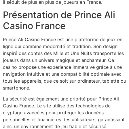
il séduit de plus en plus de joueurs en France.
Présentation de Prince Ali
Casino France
Prince Ali Casino France est une plateforme de jeux en
ligne qui combine modernité et tradition. Son design
inspiré des contes des Mille et Une Nuits transporte les
joueurs dans un univers magique et enchanteur. Ce
casino propose une expérience immersive grâce à une
navigation intuitive et une compatibilité optimale avec
tous les appareils, que ce soit sur ordinateur, tablette ou
smartphone.
La sécurité est également une priorité pour Prince Ali
Casino France. Le site utilise des technologies de
cryptage avancées pour protéger les données
personnelles et financières des utilisateurs, garantissant
ainsi un environnement de jeu fiable et sécurisé.