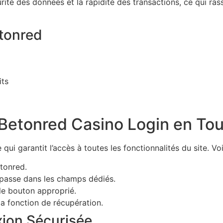
rité des données et la rapidité des transactions, ce qui r
tonred
its
Betonred Casino Login en Tout
i garantit l’accès à toutes les fonctionnalités du site. Voic
etonred.
e passe dans les champs dédiés.
le bouton approprié.
la fonction de récupération.
ion Sécurisée