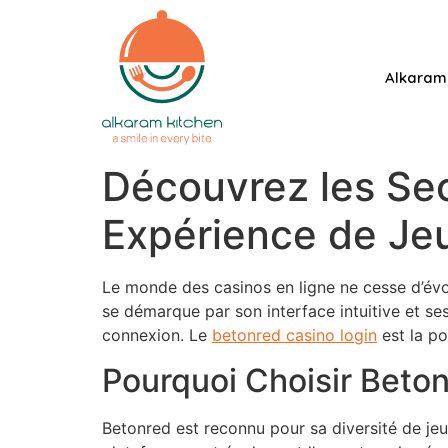
Alkaram
Découvrez les Sec
Expérience de Jeu
Le monde des casinos en ligne ne cesse d’évol
se démarque par son interface intuitive et ses
connexion. Le
betonred casino login
est la po
Pourquoi Choisir Beto
Betonred est reconnu pour sa diversité de jeu