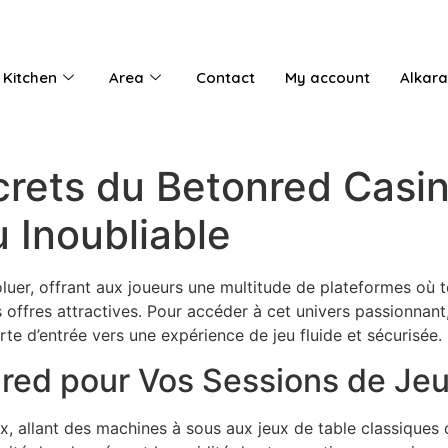
 Kitchen
Area
Contact
My account
Alkar
rets du Betonred Casin
 Inoubliable
uer, offrant aux joueurs une multitude de plateformes où t
 offres attractives. Pour accéder à cet univers passionnant, 
rte d’entrée vers une expérience de jeu fluide et sécurisée.
nred pour Vos Sessions de Jeu
x, allant des machines à sous aux jeux de table classiques 