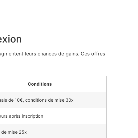
exion
augmentent leurs chances de gains. Ces offres
Conditions
ale de 10€, conditions de mise 30x
ours après inscription
s de mise 25x