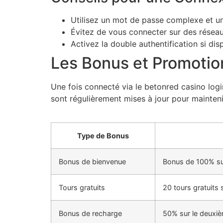
Utilisez un mot de passe complexe et un
Évitez de vous connecter sur des réseau
Activez la double authentification si dis
Les Bonus et Promotio
Une fois connecté via le betonred casino logi
sont régulièrement mises à jour pour maintenir 
Type de Bonus
Bonus de bienvenue
Bonus de 100% sur
Tours gratuits
20 tours gratuits
Bonus de recharge
50% sur le deuxi