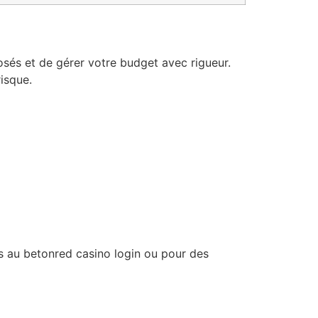
posés et de gérer votre budget avec rigueur.
isque.
es au betonred casino login ou pour des