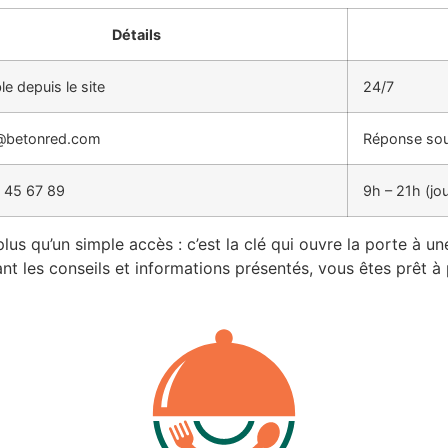
Détails
e depuis le site
24/7
@betonred.com
Réponse so
 45 67 89
9h – 21h (jo
lus qu’un simple accès : c’est la clé qui ouvre la porte à un
ant les conseils et informations présentés, vous êtes prêt 