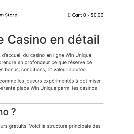
m Store
Cart
0
-
$
0.00
e Casino en détail
s d’accueil du casino en ligne Win Unique
mprendre en profondeur ce que réserve ce
s bonus, conditions, et valeur ajoutée.
 comme les joueurs expérimentés à optimiser
parente place Win Unique parmi les casinos
no ?
 gratuits. Voici la structure principale des