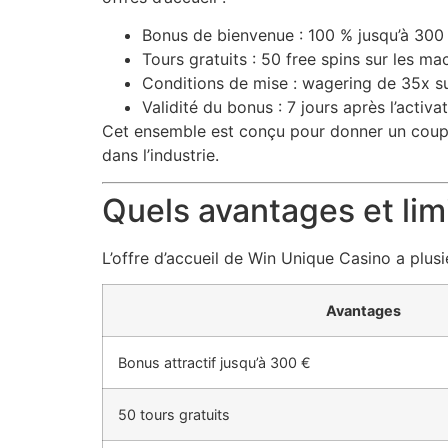
Bonus de bienvenue : 100 % jusqu’à 300 
Tours gratuits : 50 free spins sur les ma
Conditions de mise : wagering de 35x s
Validité du bonus : 7 jours après l’activat
Cet ensemble est conçu pour donner un coup 
dans l’industrie.
Quels avantages et limi
L’offre d’accueil de Win Unique Casino a plusie
Avantages
Bonus attractif jusqu’à 300 €
50 tours gratuits