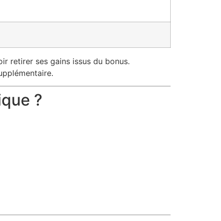
r retirer ses gains issus du bonus.
upplémentaire.
ique ?