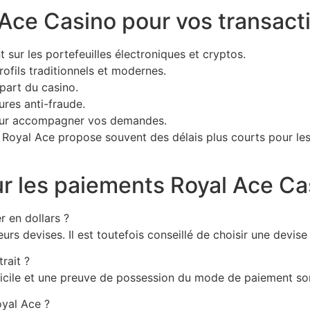
 Ace Casino pour vos transact
 sur les portefeuilles électroniques et cryptos.
ofils traditionnels et modernes.
part du casino.
res anti-fraude.
pour accompagner vos demandes.
oyal Ace propose souvent des délais plus courts pour les 
ur les paiements Royal Ace Ca
r en dollars ?
urs devises. Il est toutefois conseillé de choisir une devise
rait ?
e domicile et une preuve de possession du mode de paiement
oyal Ace ?