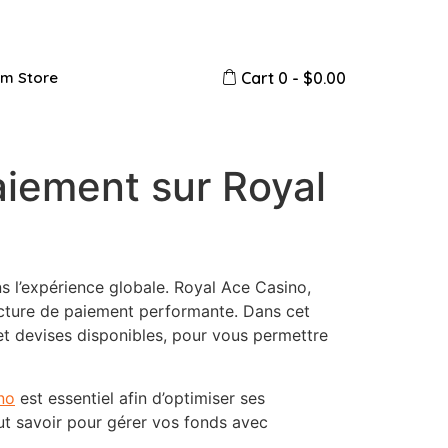
am Store
Cart
0
-
$
0.00
aiement sur Royal
ans l’expérience globale. Royal Ace Casino,
ructure de paiement performante. Dans cet
s et devises disponibles, pour vous permettre
no
est essentiel afin d’optimiser ses
faut savoir pour gérer vos fonds avec