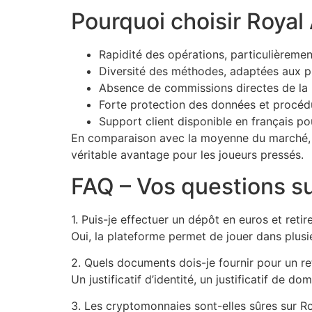
Pourquoi choisir Royal
Rapidité des opérations, particulièrement
Diversité des méthodes, adaptées aux pr
Absence de commissions directes de la 
Forte protection des données et procédu
Support client disponible en français 
En comparaison avec la moyenne du marché, R
véritable avantage pour les joueurs pressés.
FAQ – Vos questions s
1. Puis-je effectuer un dépôt en euros et retire
Oui, la plateforme permet de jouer dans plusie
2. Quels documents dois-je fournir pour un ret
Un justificatif d’identité, un justificatif d
3. Les cryptomonnaies sont-elles sûres sur R