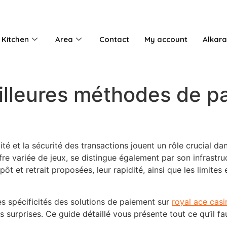
 Kitchen
Area
Contact
My account
Alkar
illeures méthodes de p
idité et la sécurité des transactions jouent un rôle crucial d
ffre variée de jeux, se distingue également par son infrast
pôt et retrait proposées, leur rapidité, ainsi que les limite
s spécificités des solutions de paiement sur
royal ace casi
es surprises. Ce guide détaillé vous présente tout ce qu’il 