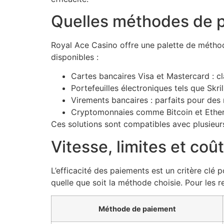
Quelles méthodes de p
Royal Ace Casino offre une palette de méthodes
disponibles :
Cartes bancaires Visa et Mastercard : cl
Portefeuilles électroniques tels que Skri
Virements bancaires : parfaits pour des
Cryptomonnaies comme Bitcoin et Ethere
Ces solutions sont compatibles avec plusieurs
Vitesse, limites et coût
L’efficacité des paiements est un critère clé
quelle que soit la méthode choisie. Pour les r
Méthode de paiement