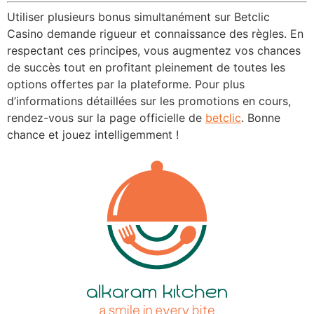
Utiliser plusieurs bonus simultanément sur Betclic
Casino demande rigueur et connaissance des règles. En
respectant ces principes, vous augmentez vos chances
de succès tout en profitant pleinement de toutes les
options offertes par la plateforme. Pour plus
d’informations détaillées sur les promotions en cours,
rendez-vous sur la page officielle de
betclic
. Bonne
chance et jouez intelligemment !