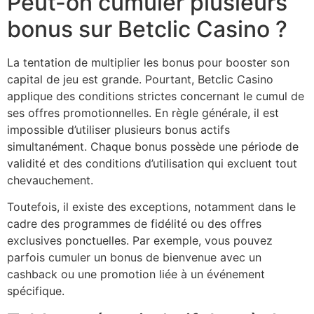
Peut-on cumuler plusieurs
bonus sur Betclic Casino ?
La tentation de multiplier les bonus pour booster son
capital de jeu est grande. Pourtant, Betclic Casino
applique des conditions strictes concernant le cumul de
ses offres promotionnelles. En règle générale, il est
impossible d’utiliser plusieurs bonus actifs
simultanément. Chaque bonus possède une période de
validité et des conditions d’utilisation qui excluent tout
chevauchement.
Toutefois, il existe des exceptions, notamment dans le
cadre des programmes de fidélité ou des offres
exclusives ponctuelles. Par exemple, vous pouvez
parfois cumuler un bonus de bienvenue avec un
cashback ou une promotion liée à un événement
spécifique.