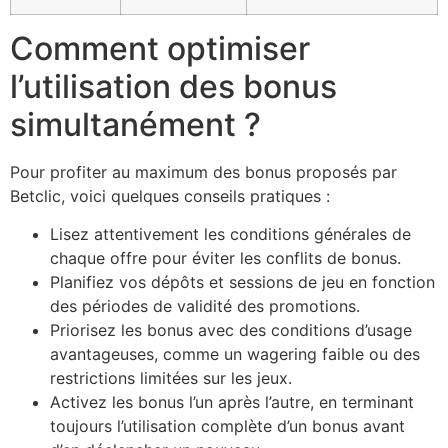
Comment optimiser
l’utilisation des bonus
simultanément ?
Pour profiter au maximum des bonus proposés par
Betclic, voici quelques conseils pratiques :
Lisez attentivement les conditions générales de
chaque offre pour éviter les conflits de bonus.
Planifiez vos dépôts et sessions de jeu en fonction
des périodes de validité des promotions.
Priorisez les bonus avec des conditions d’usage
avantageuses, comme un wagering faible ou des
restrictions limitées sur les jeux.
Activez les bonus l’un après l’autre, en terminant
toujours l’utilisation complète d’un bonus avant