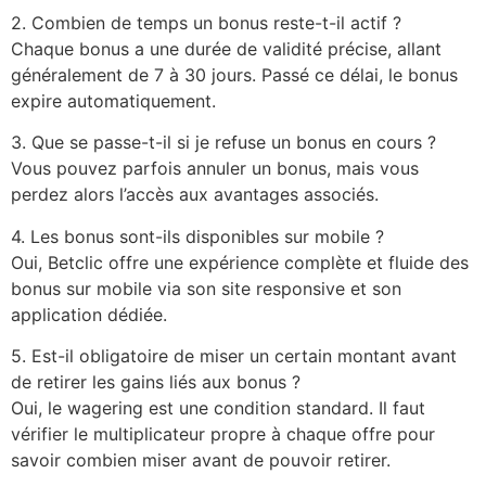
2. Combien de temps un bonus reste-t-il actif ?
Chaque bonus a une durée de validité précise, allant
généralement de 7 à 30 jours. Passé ce délai, le bonus
expire automatiquement.
3. Que se passe-t-il si je refuse un bonus en cours ?
Vous pouvez parfois annuler un bonus, mais vous
perdez alors l’accès aux avantages associés.
4. Les bonus sont-ils disponibles sur mobile ?
Oui, Betclic offre une expérience complète et fluide des
bonus sur mobile via son site responsive et son
application dédiée.
5. Est-il obligatoire de miser un certain montant avant
de retirer les gains liés aux bonus ?
Oui, le wagering est une condition standard. Il faut
vérifier le multiplicateur propre à chaque offre pour
savoir combien miser avant de pouvoir retirer.