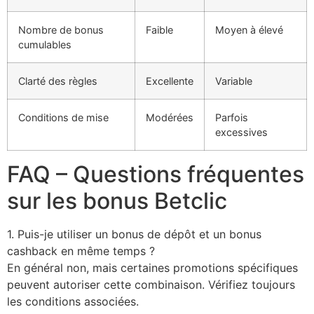
Nombre de bonus
Faible
Moyen à élevé
cumulables
Clarté des règles
Excellente
Variable
Conditions de mise
Modérées
Parfois
excessives
FAQ – Questions fréquentes
sur les bonus Betclic
1. Puis-je utiliser un bonus de dépôt et un bonus
cashback en même temps ?
En général non, mais certaines promotions spécifiques
peuvent autoriser cette combinaison. Vérifiez toujours
les conditions associées.