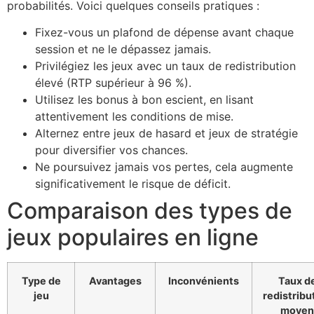
probabilités. Voici quelques conseils pratiques :
Fixez-vous un plafond de dépense avant chaque
session et ne le dépassez jamais.
Privilégiez les jeux avec un taux de redistribution
élevé (RTP supérieur à 96 %).
Utilisez les bonus à bon escient, en lisant
attentivement les conditions de mise.
Alternez entre jeux de hasard et jeux de stratégie
pour diversifier vos chances.
Ne poursuivez jamais vos pertes, cela augmente
significativement le risque de déficit.
Comparaison des types de
jeux populaires en ligne
Type de
Avantages
Inconvénients
Taux d
jeu
redistribu
moyen