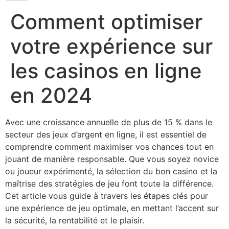
Comment optimiser
votre expérience sur
les casinos en ligne
en 2024
Avec une croissance annuelle de plus de 15 % dans le
secteur des jeux d’argent en ligne, il est essentiel de
comprendre comment maximiser vos chances tout en
jouant de manière responsable. Que vous soyez novice
ou joueur expérimenté, la sélection du bon casino et la
maîtrise des stratégies de jeu font toute la différence.
Cet article vous guide à travers les étapes clés pour
une expérience de jeu optimale, en mettant l’accent sur
la sécurité, la rentabilité et le plaisir.