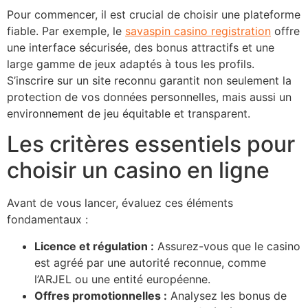
Pour commencer, il est crucial de choisir une plateforme
fiable. Par exemple, le
savaspin casino registration
offre
une interface sécurisée, des bonus attractifs et une
large gamme de jeux adaptés à tous les profils.
S’inscrire sur un site reconnu garantit non seulement la
protection de vos données personnelles, mais aussi un
environnement de jeu équitable et transparent.
Les critères essentiels pour
choisir un casino en ligne
Avant de vous lancer, évaluez ces éléments
fondamentaux :
Licence et régulation :
Assurez-vous que le casino
est agréé par une autorité reconnue, comme
l’ARJEL ou une entité européenne.
Offres promotionnelles :
Analysez les bonus de