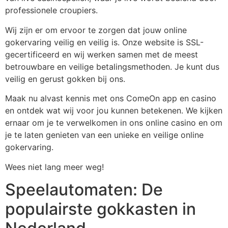
professionele croupiers.
Wij zijn er om ervoor te zorgen dat jouw online
gokervaring veilig en veilig is. Onze website is SSL-
gecertificeerd en wij werken samen met de meest
betrouwbare en veilige betalingsmethoden. Je kunt dus
veilig en gerust gokken bij ons.
Maak nu alvast kennis met ons ComeOn app en casino
en ontdek wat wij voor jou kunnen betekenen. We kijken
ernaar om je te verwelkomen in ons online casino en om
je te laten genieten van een unieke en veilige online
gokervaring.
Wees niet lang meer weg!
Speelautomaten: De
populairste gokkasten in