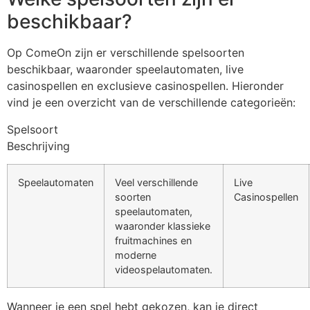
beschikbaar?
Op ComeOn zijn er verschillende spelsoorten
beschikbaar, waaronder speelautomaten, live
casinospellen en exclusieve casinospellen. Hieronder
vind je een overzicht van de verschillende categorieën:
Spelsoort
Beschrijving
Speelautomaten
Veel verschillende
Live
soorten
Casinospellen
speelautomaten,
waaronder klassieke
fruitmachines en
moderne
videospelautomaten.
Wanneer je een spel hebt gekozen, kan je direct