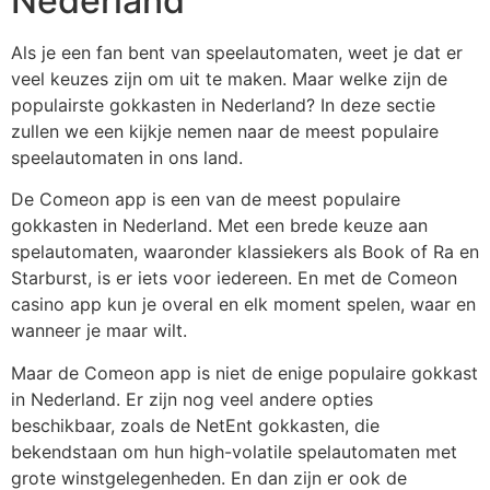
Nederland
Als je een fan bent van speelautomaten, weet je dat er
veel keuzes zijn om uit te maken. Maar welke zijn de
populairste gokkasten in Nederland? In deze sectie
zullen we een kijkje nemen naar de meest populaire
speelautomaten in ons land.
De Comeon app is een van de meest populaire
gokkasten in Nederland. Met een brede keuze aan
spelautomaten, waaronder klassiekers als Book of Ra en
Starburst, is er iets voor iedereen. En met de Comeon
casino app kun je overal en elk moment spelen, waar en
wanneer je maar wilt.
Maar de Comeon app is niet de enige populaire gokkast
in Nederland. Er zijn nog veel andere opties
beschikbaar, zoals de NetEnt gokkasten, die
bekendstaan om hun high-volatile spelautomaten met
grote winstgelegenheden. En dan zijn er ook de