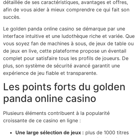
détaillée de ses caractéristiques, avantages et offres,
afin de vous aider à mieux comprendre ce qui fait son
succès.
Le golden panda online casino se démarque par une
interface intuitive et une ludothèque riche et variée. Que
vous soyez fan de machines à sous, de jeux de table ou
de jeux en live, cette plateforme propose un éventail
complet pour satisfaire tous les profils de joueurs. De
plus, son système de sécurité avancé garantit une
expérience de jeu fiable et transparente.
Les points forts du golden
panda online casino
Plusieurs éléments contribuent à la popularité
croissante de ce casino en ligne :
Une large sélection de jeux :
plus de 1000 titres