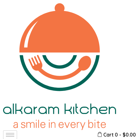
Cart
0
-
$
0.00