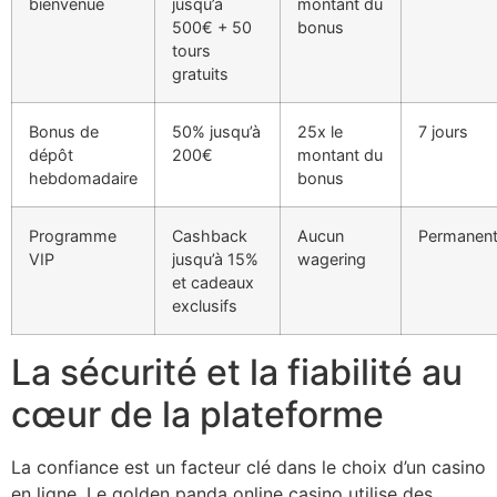
bienvenue
jusqu’à
montant du
500€ + 50
bonus
tours
gratuits
Bonus de
50% jusqu’à
25x le
7 jours
dépôt
200€
montant du
hebdomadaire
bonus
Programme
Cashback
Aucun
Permanen
VIP
jusqu’à 15%
wagering
et cadeaux
exclusifs
La sécurité et la fiabilité au
cœur de la plateforme
La confiance est un facteur clé dans le choix d’un casino
en ligne. Le golden panda online casino utilise des