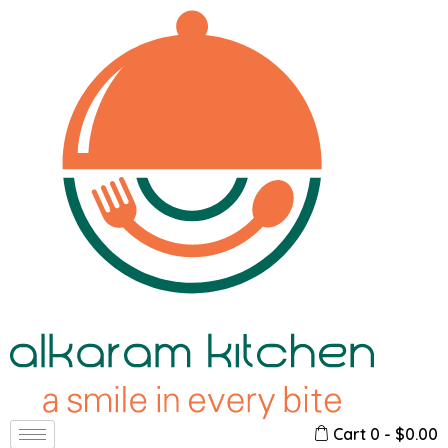
Cart
0
-
$
0.00