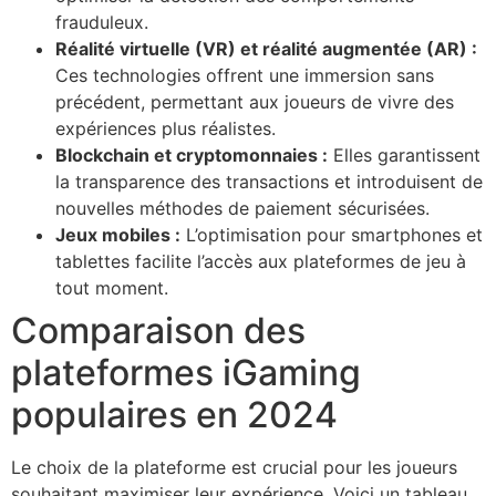
frauduleux.
Réalité virtuelle (VR) et réalité augmentée (AR) :
Ces technologies offrent une immersion sans
précédent, permettant aux joueurs de vivre des
expériences plus réalistes.
Blockchain et cryptomonnaies :
Elles garantissent
la transparence des transactions et introduisent de
nouvelles méthodes de paiement sécurisées.
Jeux mobiles :
L’optimisation pour smartphones et
tablettes facilite l’accès aux plateformes de jeu à
tout moment.
Comparaison des
plateformes iGaming
populaires en 2024
Le choix de la plateforme est crucial pour les joueurs
souhaitant maximiser leur expérience. Voici un tableau